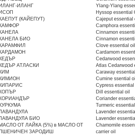
ИЛАНГ-ИЛАНГ
Ylang-Ylang essent
ИСОП
Hyssop essential 
КАЕПУТ (КАЙЕПУТ)
Cajеput essential 
КАМФОР
Camphora essentia
КАНЕЛА
Cinnamon essentia
КАНЕЛА БИО
Cinnamon essentia
КАРАМФИЛ
Clove essential оi
КАРДАМОН
Cardamom essenti
КЕДЪР
Cedarwood essenti
КЕДЪР АТЛАСКИ
Atlas Cedarwood e
КИМ
Caraway essential 
КИМИОН
Cumine ssential oi
КИПАРИС
Cypress essential 
КОПЪР
Dill essential оil
КОРИАНДЪР
Coriander essentia
КУРКУМА
Turmeric essential
ЛАВАНДУЛА
Lavender essential
ЛАВАНДУЛА БИО
Lavender essential
МАСЛО ОТ ЛАЙКА (5%) в МАСЛО ОТ
Chamomile еssent
ПШЕНИЧЕН ЗАРОДИШ
сarrier oil