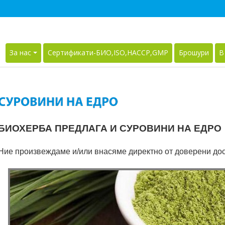
За нас
Сертификати-БИО,ISO,HACCP,GMP
Брошури
В
БИОХЕРБА
ПРЕДЛАГА И СУРОВИНИ НА ЕДРО
Ние произвеждаме и/или внасяме директно от доверени до