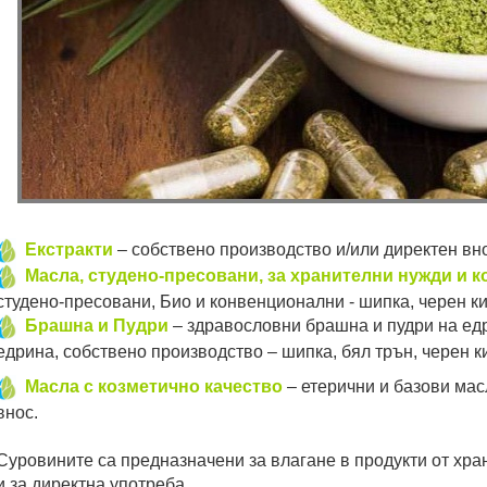
Екстракти
– собствено производство и/или директен внос
Масла, студено-пресовани, за хранителни нужди и 
студено-пресовани, Био и конвенционални - шипка, черен ки
Брашна и Пудри
– здравословни брашна и пудри на ед
едрина, собствено производство – шипка, бял трън, черен к
Масла с козметично качество
– етерични и базови мас
внос.
Суровините са предназначени за влагане в продукти от хра
и за директна употреба.