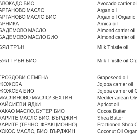
АВОКАДО БИО
Avocado carrier oi
АРГАНОВО МАСЛО
Argan oil
АРГАНОВО МАСЛО БИО
Argan oil Organic
АРНИКА
Arnica oil
БАДЕМОВО МАСЛО
Almond carrier oil
БАДЕМОВО МАСЛО БИО
Almond carrier oil
БЯЛ ТРЪН
Milk Thistle oil
БЯЛ ТРЪН БИО
Milk Thistle oil Or
ГРОЗДОВИ СЕМЕНА
Grapeseed oil
ЖОЖОБА
Jojoba carrier oil
ЖОЖОБА БИО
Jojoba carrier oil
МАСЛИНОВО МАСЛО/ ЗЕХТИН
Mediterranean Oliv
КАЙСИЕВИ ЯДКИ
Apricot oil
КАКАО МАСЛО, БУТЕР, БИО
Cocoa Butter
КАРИТЕ МАСЛО БИО, ВЪРДЖИН
Shea Butter
КАРИТЕ (ТЕЧНО, ФРАКЦИОННО)
Fractioned Shea O
КОКОС МАСЛО, БИО, ВЪРДЖИН
Coconut Oil Organi