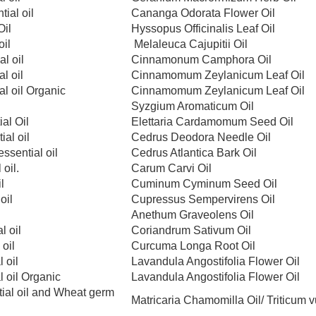
ial oil
Cananga Odorata Flower Oil
Oil
Hyssopus Officinalis Leaf Oil
оil
Melaleuca Cajupitii Oil
l оil
Cinnamonum Camphora Oil
l oil
Cinnamomum Zeylanicum Leaf Oil
l oil Organic
Cinnamomum Zeylanicum Leaf Oil
l
Syzgium Aromaticum Oil
al Oil
Elettaria Cardamomum Seed Oil
al oil
Cedrus Deodora Needle Oil
ssential оil
Cedrus Atlantica Bark Oil
oil.
Carum Carvi Oil
l
Cuminum Cyminum Seed Oil
oil
Cupressus Sempervirens Oil
Anethum Graveolens Oil
l оil
Coriandrum Sativum Oil
 оil
Curcuma Longa Root Oil
 oil
Lavandula Angostifolia Flower Oil
 oil Organic
Lavandula Angostifolia Flower Oil
ial oil and Wheat germ
Matricaria Chamomilla Oil/ Triticum v