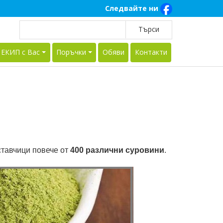
Следвайте ни
 ЕКИП с Вас
Поръчки
Обяви
Контакти
ставчици повече от
400 различни суровини
.