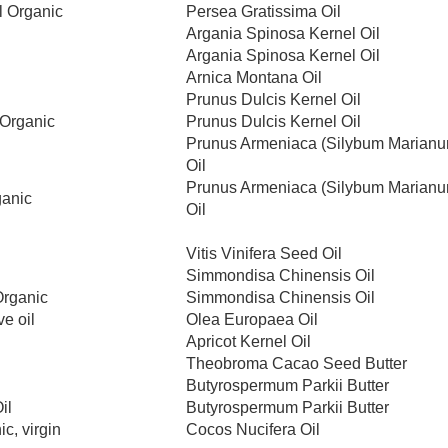
l Organic
Persea Gratissima Oil
Argania Spinosa Kernel Oil
Argania Spinosa Kernel Oil
Arnica Montana Oil
Prunus Dulcis Kernel Oil
 Organic
Prunus Dulcis Kernel Oil
Prunus Armeniaca (Silybum Marianu
Oil
Prunus Armeniaca (Silybum Marianu
ganic
Oil
Vitis Vinifera Seed Oil
Simmondisa Chinensis Oil
 Organic
Simmondisa Chinensis Oil
e oil
Olea Europaea Oil
Apricot Kernel Oil
Theobroma Cacao Seed Butter
Butyrospermum Parkii Butter
il
Butyrospermum Parkii Butter
c, virgin
Cocos Nucifera Oil