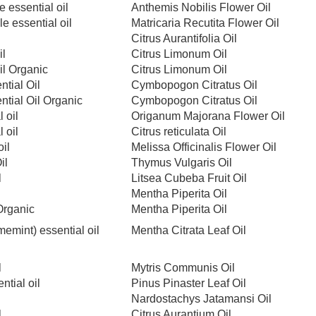
essential oil
Anthemis Nobilis Flower Oil
 essential oil
Matricaria Recutita Flower Oil
Citrus Aurantifolia Oil
il
Citrus Limonum Oil
il Organic
Citrus Limonum Oil
tial Oil
Cymbopogon Citratus Oil
tial Oil Organic
Cymbopogon Citratus Oil
 oil
Origanum Majorana Flower Oil
 oil
Citrus reticulata Oil
оil
Melissa Officinalis Flower Oil
il
Thymus Vulgaris Oil
l
Litsea Cubeba Fruit Oil
Mentha Piperita Oil
 Organic
Mentha Piperita Oil
emint) essential оil
Mentha Citrata Leaf Oil
l
Mytris Communis Oil
ntial оil
Pinus Pinaster Leaf Oil
Nardostachys Jatamansi Oil
l
Citrus Aurantium Oil