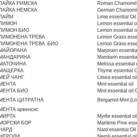
ЛАЙКА РИМСКА
Roman Chamomile 
ЛАЙКА НЕМСКА
German Chamomile
ЛАЙМ
Lime essential Oil
ЛИМОН
Lemon essential o
ЛИМОН БИО
Lemon essential o
ЛИМОНЕНА ТРЕВА
Lemon Grass essen
ЛИМОНЕНА ТРЕВА БИО
Lemon Grass essen
МАЙОРАНА
Marjoram essential
МАНДАРИНА
Mandarin essential
МАТОЧИНА
Melissа essential 
МАЩЕРКА
Thyme essential O
МЕЙ ЧАНГ
Litsea essential оi
МЕНТА
Mint essential oil
МЕНТА БИО
Mint essential oil
МЕНТА ЦИТРАТНА
Bergamot Mint (Lim
МЕНТА арвенсис
МИРТА
Myrtle essential oi
МОРСКИ БОР
Maritime Pine esse
НАРД
Nard essential Oil
НЕРОЛИ
Neroli essential oi