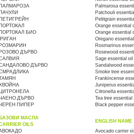
ПАЛМАРОЗА
Palmarosa essentia
ПАЧУЛИ
Patchouli essential
ПЕТИГРЕЙН
Petitgrain essentia
ПОРТОКАЛ
Orange essential o
ПОРТОКАЛ БИО
Orange essential o
РИГАН
Oregano essential 
РОЗМАРИН
Rosmarinus essent
РОЗОВО ДЪРВО
Rosewood essentia
САЛВИЯ
Sage essential oil
САНДАЛОВО ДЪРВО
Sandalwоod essent
СМРАДЛИКА
Smoke tree essenti
ТАМЯН
Frankincense essen
ХВОЙНА
Juniperus essentia
ЦИТРОНЕЛА
Citronella essentia
ЧАЕНО ДЪРВО
Tea tree essential 
ЧЕРЕН ПИПЕР
Black pepper essen
БАЗОВИ МАСЛА
ENGLISH NAME
CARRIER OILS
АВОКАДО
Avocado carrier oi