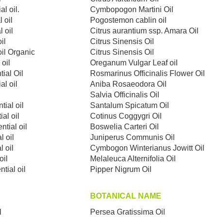
l oil.
Cymbopogon Martini Oil
 oil
Pogostemon cablin oil
l oil
Citrus aurantium ssp. Amara Oil
il
Citrus Sinensis Oil
il Organic
Citrus Sinensis Oil
oil
Oreganum Vulgar Leaf oil
ial Oil
Rosmarinus Officinalis Flower Oil
l oil
Aniba Rosaeodora Oil
Salvia Officinalis Oil
ial oil
Santalum Spicatum Oil
al oil
Cotinus Coggygri Oil
tial оil
Boswelia Carteri Oil
l oil
Juniperus Communis Oil
l oil
Cymbogon Winterianus Jowitt Oil
oil
Melaleuca Alternifolia Oil
tial oil
Pipper Nigrum Oil
BOTANICAL NAME
l
Persea Gratissima Oil