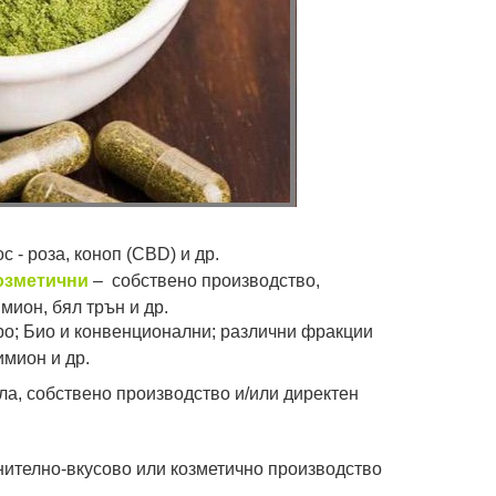
 - роза, коноп (CBD) и др.
козметични
– собствено производство,
мион, бял трън и др.
ро; Био и конвенционални; различни фракции
имион и др.
ла, собствено производство и/или директен
нително-вкусово или козметично производство