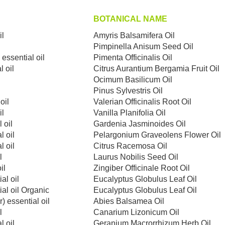
BOTANICAL NAME
il
Amyris Balsamifera Oil
Pimpinella Anisum Seed Oil
 essential оil
Pimenta Officinalis Oil
 oil
Citrus Aurantium Bergamia Fruit Oil
Ocimum Basilicum Oil
Pinus Sylvestris Oil
 оil
Valerian Officinalis Root Oil
il
Vanilla Planifolia Oil
 oil
Gardenia Jasminoides Oil
l oil
Pelargonium Graveolens Flower Oil
l oil
Citrus Racemosa Oil
l
Laurus Nobilis Seed Oil
il
Zingiber Officinale Root Oil
al oil
Eucalyptus Globulus Leaf Oil
al oil Organic
Eucalyptus Globulus Leaf Oil
) essential oil
Abies Balsamea Oil
l
Canarium Lizonicum Oil
l оil
Geranium Macrorrhizum Herb Oil