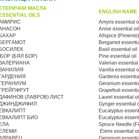
ЕТЕРИЧНИ МАСЛА
ENGLISH NAME
ESSENTIAL OILS
АМИРИС
Amyris essential о
АНАСОН
Anise еssential oil
БАХАР
Allspice (Pimento)
БЕРГАМОТ
Bergamot essential
БОСИЛЕК
Basil essential oil
БОР (БЯЛ БОР)
Pine essential oil
ВАЛЕРИАНА
Valerian essential
ВАНИЛИЯ
Vanilla essential о
ГАРДЕНИЯ
Gardenia essential
ГЕРАНИУМ
Geranium essentia
ГРЕЙПФРУТ
Grapefruit essentia
ДАФИНОВ (ЛАВРОВ) ЛИСТ
Laurel essential оi
ДЖИНДЖИФИЛ
Gynger essential o
ЕВКАЛИПТ
Eucalyptus essenti
ЕВКАЛИПТ БИО
Eucalyptus essenti
ЕЛА
Spruce Needle (Fir
ЕЛЕМИ
Elemi essential оi
ЗДРАВЕЦ
Geranium essentia