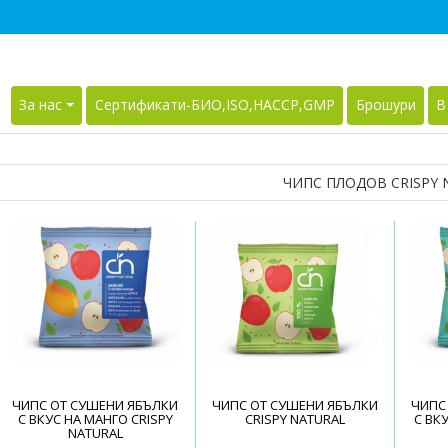
За нас
Сертификати-БИО,ISO,HACCP,GMP
Брошури
В
ЧИПС ПЛОДОВ CRISPY 
ЧИПС ОТ СУШЕНИ ЯБЪЛКИ
ЧИПС ОТ СУШЕНИ ЯБЪЛКИ
ЧИПС
С ВКУС НА МАНГО CRISPY
CRISPY NATURAL
С ВК
NATURAL