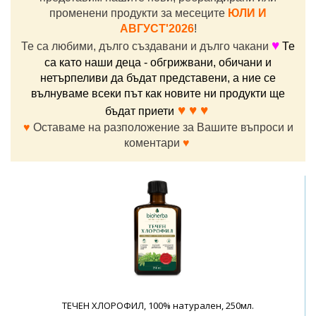
променени продукти за месеците
ЮЛИ И
АВГУСТ'2026
!
♥
Те са любими, дълго създавани и дълго чакани
Те
са като наши деца - обгрижвани, обичани и
нетърпеливи да бъдат представени, а ние се
вълнуваме всеки път как новите ни продукти ще
♥ ♥ ♥
бъдат приети
♥
Оставаме на разположение за Вашите въпроси и
коментари
♥
ТЕЧЕН ХЛОРОФИЛ, 100% натурален, 250мл.