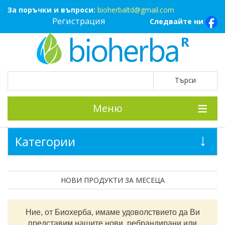
За поръчки и въпроси:
bioherbaltd@gmail.com
Регистрация
Следвайте ни
Меню
Категории
НОВИ ПРОДУКТИ ЗА МЕСЕЦА
Ние, от Биохерба, имаме удоволствието да Ви
представим нашите нови, ребрандирани или