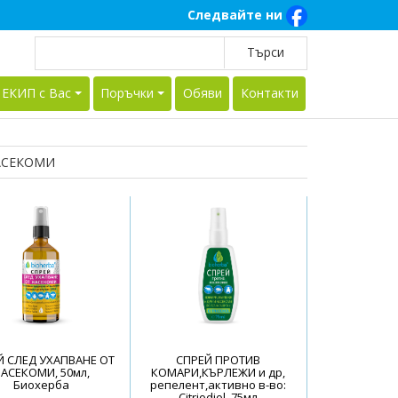
Следвайте ни
 ЕКИП с Вас
Поръчки
Обяви
Контакти
АСЕКОМИ
Й СЛЕД УХАПВАНЕ ОТ
СПРЕЙ ПРОТИВ
АСЕКОМИ, 50мл,
КОМАРИ,КЪРЛЕЖИ и др,
Биохерба
репелент,активно в-во:
Citriodiol, 75мл