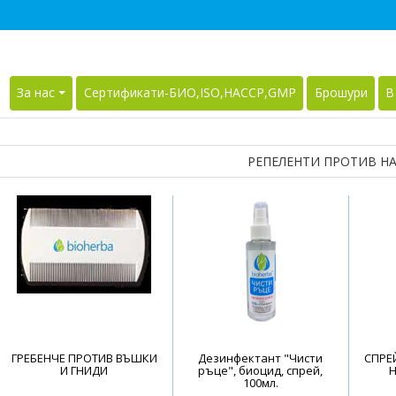
За нас
Сертификати-БИО,ISO,HACCP,GMP
Брошури
В
РЕПЕЛЕНТИ ПРОТИВ Н
ГРЕБЕНЧЕ ПРОТИВ ВЪШКИ
Дезинфектант "Чисти
СПРЕ
И ГНИДИ
ръце", биоцид, спрей,
Н
100мл.