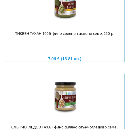
ТИКВЕН ТАХАН 100% фино смляно тиквено семе, 250гр
7.06 €
(13.81 лв.)
СЛЪНЧОГЛЕДОВ ТАХАН фино смляно слънчогледово семе,