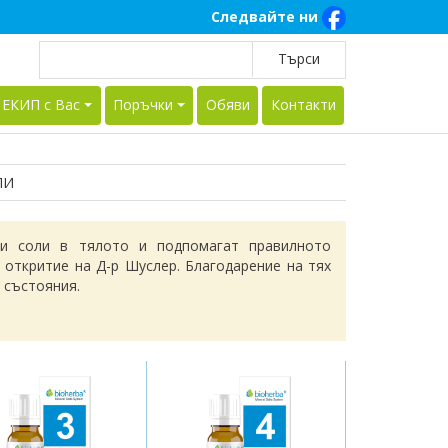
Следвайте ни
 ЕКИП с Вас
Поръчки
Обяви
Контакти
ЛИ
ни соли в тялото и подпомагат правилното
 откритие на Д-р Шуслер. Благодарение на тях
и състояния.