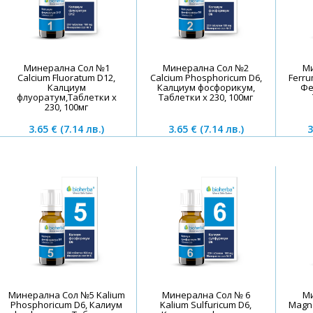
Минерална Сол №1
Минерална Сол №2
М
Calcium Fluoratum D12,
Calcium Phosphoricum D6,
Ferru
Калциум
Калциум фосфорикум,
Фе
флуоратум,Таблетки х
Таблетки х 230, 100мг
230, 100мг
3.65 €
(7.14 лв.)
3.65 €
(7.14 лв.)
3
Минерална Сол №5 Kalium
Минерална Сол № 6
М
Phosphoricum D6, Калиум
Kalium Sulfuricum D6,
Magn