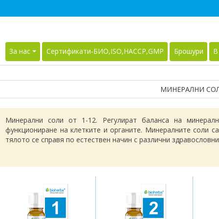
За нас
Сертификати-БИО,ISO,HACCP,GMP
Брошури
В
МИНЕРАЛНИ СО
Mинерални соли от 1-12. Регулират баланса на минерал
функциониране на клетките и органите. Минералните соли са
тялото се справя по естествен начин с различни здравословн