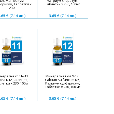
D6, Магнезиум
Натриум хлоратум,
орикум, Таблетки х
Таблетки х 230, 100мг
230
.65 €
(7.14 лв.)
3.65 €
(7.14 лв.)
нерална сол №11
Минерална Сол №12,
licea D12, Силицея,
Calcium Sulfuricum D6,
летки х 230, 100мг
Калциум сулфурикум,
Таблетки х 230, 100 мг
.65 €
(7.14 лв.)
3.65 €
(7.14 лв.)