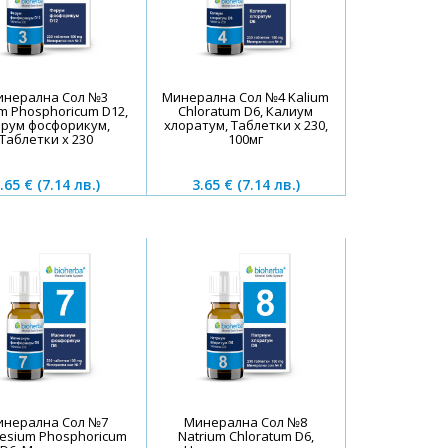
инерална Сол №3
Минерална Сол №4 Kalium
m Phosphoricum D12,
Chloratum D6, Калиум
рум фосфорикум,
хлоратум, Таблетки х 230,
Таблетки х 230
100мг
.65 €
(7.14 лв.)
3.65 €
(7.14 лв.)
инерална Сол №7
Минерална Сол №8
esium Phosphoricum
Natrium Chloratum D6,