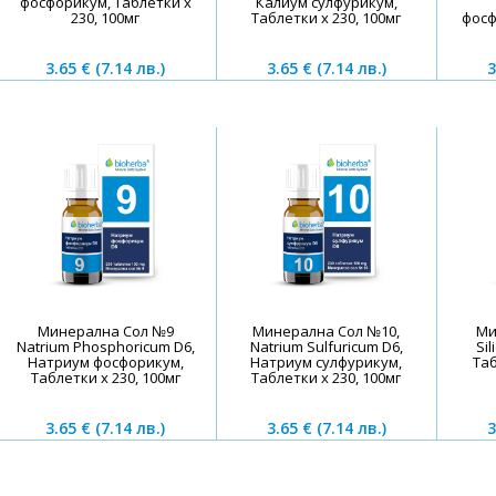
фосфорикум, Таблетки х
Калиум сулфурикум,
230, 100мг
Таблетки х 230, 100мг
фосф
3.65 €
(7.14 лв.)
3.65 €
(7.14 лв.)
3
Минерална Сол №9
Минерална Сол №10,
Ми
Natrium Phosphoricum D6,
Natrium Sulfuricum D6,
Si
Натриум фосфорикум,
Натриум сулфурикум,
Таб
Таблетки х 230, 100мг
Таблетки х 230, 100мг
3.65 €
(7.14 лв.)
3.65 €
(7.14 лв.)
3