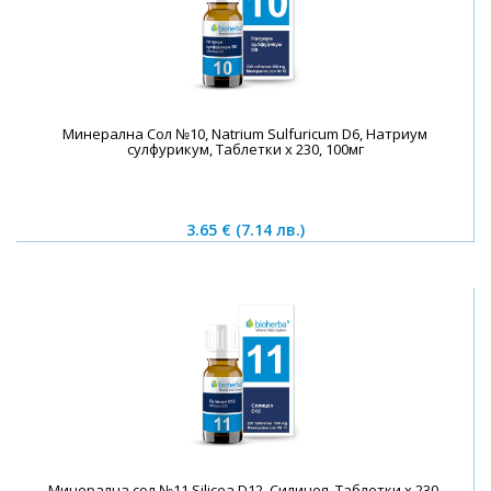
Минерална Сол №10, Natrium Sulfuricum D6, Натриум
сулфурикум, Таблетки х 230, 100мг
3.65 €
(7.14 лв.)
Минерална сол №11 Silicea D12, Силицея, Таблетки х 230,