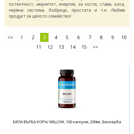
потентност, имунитет, енергия, за кости, стави, коса,
нервна система, бъбреци, простата и т.н. Любим
продукт за цялото семейство!
<<
1
2
3
4
5
6
7
8
9
10
11
12
13
14
15
>>
БЯЛА ВЪРБА КОРА/ WILLOW, 100 капсули, 200мг, Биохерба