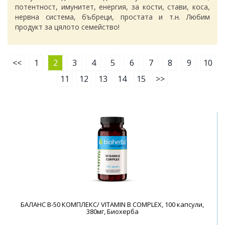
потентност, имунитет, енергия, за кости, стави, коса,
нервна система, бъбреци, простата и т.н. Любим
продукт за цялото семейство!
<<
1
2
3
4
5
6
7
8
9
10
11
12
13
14
15
>>
БАЛАНС B-50 КОМПЛЕКС/ VITAMIN B COMPLEX, 100 капсули,
380мг, Биохерба