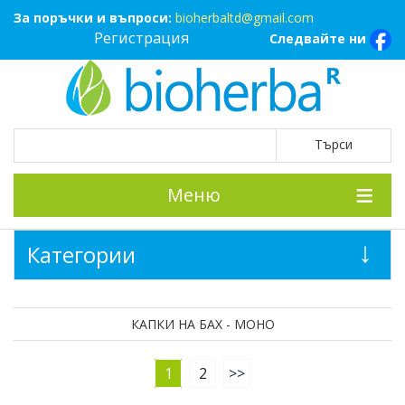
За поръчки и въпроси:
bioherbaltd@gmail.com
Регистрация
Следвайте ни
Меню
Категории
КАПКИ НА БАХ - МОНО
1
2
>>