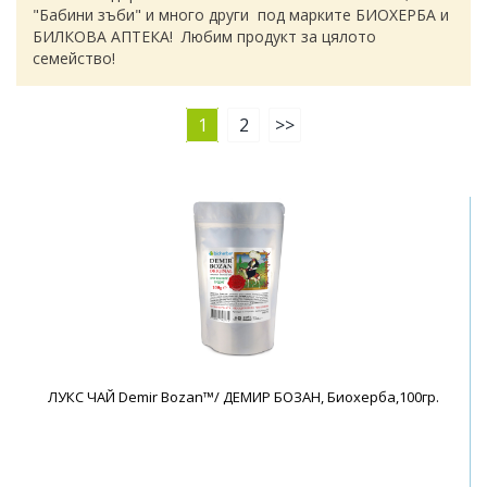
"Бабини зъби" и много други под марките БИОХЕРБА и
БИЛКОВА АПТЕКА! Любим продукт за цялото
семейство!
1
2
>>
ЛУКС ЧАЙ Demir Bozan™/ ДЕМИР БОЗАН, Биохерба,100гр.