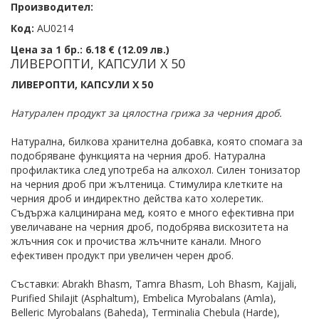
Производител:
Код:
AU0214
Цена за 1 бр.:
6.18 € (12.09 лв.)
ЛИВЕРОПТИ, КАПСУЛИ Х 50
ЛИВЕРОПТИ, КАПСУЛИ Х 50
Натурален продукт за цялостна грижа за черния дроб.
Натурална, билкова хранителна добавка, която спомага за
подобряване функцията на черния дроб. Натурална
профилактика след употреба на алкохол. Силен тонизатор
на черния дроб при жълтеница. Стимулира клетките на
черния дроб и индиректно действа като холеретик.
Съдържа калцинирана мед, която е много ефективна при
увеличаване на черния дроб, подобрява вискозитета на
жлъчния сок и прочиства жлъчните канали. Много
ефективен продукт при увеличен черен дроб.
Съставки: Abrakh Bhasm, Tamra Bhasm, Loh Bhasm, Kajjali,
Purified Shilajit (Asphaltum), Embelica Myrobalans (Amla),
Belleric Myrobalans (Baheda), Terminalia Chebula (Harde),