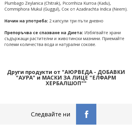
Plumbago Zeylanica (Chitrak), Picorrihiza Kurroa (Kadu),
Commiphora Mukul (Guggul), Сок от Azadirachta Indica (Neem).
Начин на употреба:
2 капсули три пъти дневно
Препоръчва се спазване на Диета:
Избягвайте храни
съдържащи растителни и животински мазнини. Приемайте
големи количества вода и натурални сокове.
Други продукти от "AЮРВЕДА - ДОБАВКИ
"АУРА" и МАСКИ ЗА ЛИЦЕ "ЕЛФАРМ
ХЕРБАЛШОП""
Следвайте ни