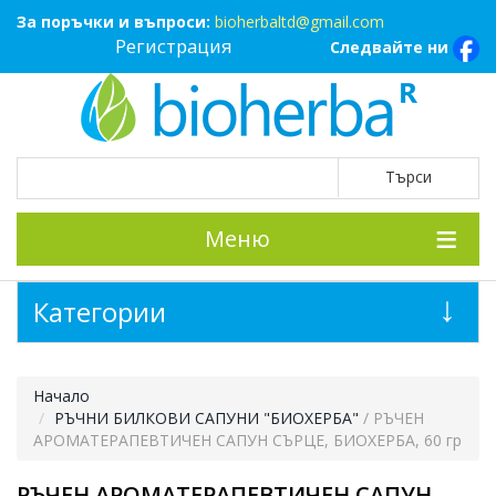
За поръчки и въпроси:
bioherbaltd@gmail.com
Регистрация
Следвайте ни
Меню
Категории
Начало
РЪЧНИ БИЛКОВИ САПУНИ "БИОХЕРБА"
/ РЪЧЕН
АРОМАТЕРАПЕВТИЧЕН САПУН СЪРЦЕ, БИОХЕРБА, 60 гр
РЪЧЕН АРОМАТЕРАПЕВТИЧЕН САПУН