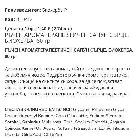
Производител:
Биохерба Р
Код:
BH0412
Цена за 1 бр.:
1.40 € (2.74 лв.)
РЪЧЕН АРОМАТЕРАПЕВТИЧЕН САПУН СЪРЦЕ,
БИОХЕРБА, 60 гр
РЪЧЕН АРОМАТЕРАПЕВТИЧЕН САПУН СЪРЦЕ, БИОХЕРБА,
60 гр
Деликатен и чувствен аромат, който ще докосне сърцето
на любимия човек. Подарете ръчния ароматерапевтичен
сапун „Сърце“ на скъпите си хора, за да се почувстват
обичани и специални. Предназначен за ежедневна
употреба, за всякакъв вид кожа. Омекотява и хидратира.
СЪСТАВКИ/INGREDIENTS/INCI:
Glycerin, Propylene Glycol,
Cocamidopropyl Betaine, Coco Glucoside, Sodium Stearate,
Sorbitol, Sapindus Mukurossi Fruit, Sodium Chloride, Argania
Spinosa Kernel Oil, Aqua, Parfum, Tetrasodium EDTA, Titanium
Dioxide, Citric Acid, CI 16255