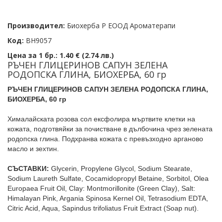
Производител:
Биохерба Р ЕООД Ароматерапи
Код:
BH9057
Цена за 1 бр.:
1.40 € (2.74 лв.)
РЪЧЕН ГЛИЦЕРИНОВ САПУН ЗЕЛЕНА
РОДОПСКА ГЛИНА, БИОХЕРБА, 60 гр
РЪЧЕН ГЛИЦЕРИНОВ САПУН ЗЕЛЕНА РОДОПСКА ГЛИНА,
БИОХЕРБА, 60 гр
Хималайската розова сол ексфолира мъртвите клетки на
кожата, подготвяйки за почистване в дълбочина чрез зелената
родопска глина. Подхранва кожата с превъзходно арганово
масло и зехтин.
СЪСТАВКИ:
Glycerin, Propylene Glycol, Sodium Stearate,
Sodium Laureth Sulfate, Cocamidopropyl Betaine, Sorbitol, Olea
Europaea Fruit Oil, Clay: Montmorillonite (Green Clay), Salt:
Himalayan Pink, Argania Spinosa Kernel Oil, Tetrasodium EDTA,
Citric Acid, Aqua, Sapindus trifoliatus Fruit Extract (Soap nut).