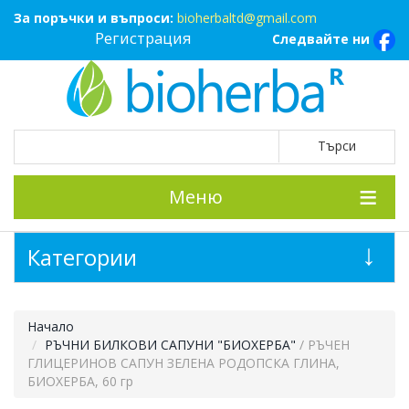
За поръчки и въпроси:
bioherbaltd@gmail.com
Регистрация
Следвайте ни
Меню
Категории
Начало
РЪЧНИ БИЛКОВИ САПУНИ "БИОХЕРБА"
/ РЪЧЕН
ГЛИЦЕРИНОВ САПУН ЗЕЛЕНА РОДОПСКА ГЛИНА,
БИОХЕРБА, 60 гр