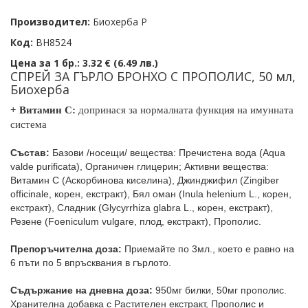
Производител:
Биохерба Р
Код:
BH8524
Цена за 1 бр.:
3.32 € (6.49 лв.)
СПРЕЙ ЗА ГЪРЛО БРОНХО С ПРОПОЛИС, 50 мл,
Биохерба
+ Витамин С:
допринася за нормалната функция на имунната
система
Състав:
Базови /носещи/ вещества: Пречистена вода (Aqua
valde purificata), Органичен глицерин; Активни вещества:
Витамин С (Аскорбинова киселина), Джинджифил (Zingiber
officinale, корен, екстракт), Бял оман (Inula helenium L., корен,
екстракт), Сладник (Glycyrrhiza glabra L., корен, екстракт),
Резене (Foeniculum vulgare, плод, екстракт), Прополис.
Препоръчителна доза:
Приемайте по 3мл., което е равно на
6 пъти по 5 впръсквания в гърлото.
Съдържание на дневна доза:
950мг билки, 50мг прополис.
Хранителна добавка с Растителен екстракт, Прополис и