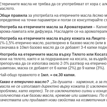
Етеричните масла не трябва да се употребяват от хора с 
маслото.
Общи правила
за употребата на етеричните масла /всяко м
определяне на точни параметри и ползи се консултирайте с
Употреба на етеричните масла за Ароматерапия
– Капне
арома-лампата или дифузера. Насладете се на ароматерапе
Употреба на етеричните масла върху кожата на Лицето
1%-1,5% етерично масло, разтворено в базово масло (или в д
означава в 10мл базово масло да се добавят 3-4 капки под
Употреба на етеричните масла върху Тялото или Косат
зони на тялото, както и за подхранване на косата, за въздей
препоръчва да се използва около 2-3% разтвор на етерично 
шампоан, маска се добавят от 6 капки (2%) до 9 капки (3%).
Най-общо правилото е
1мл. = ок.30 капки.
Какво е етерично масло?
„За душата - хармония, а за 
масла не се използват директно върху кожата (с изключен
проблеми, като херпес). Те се изключително силни и конц
количества към базови масла, кремове или шампоани. По
качествата или придават нови свойства на козметичния 