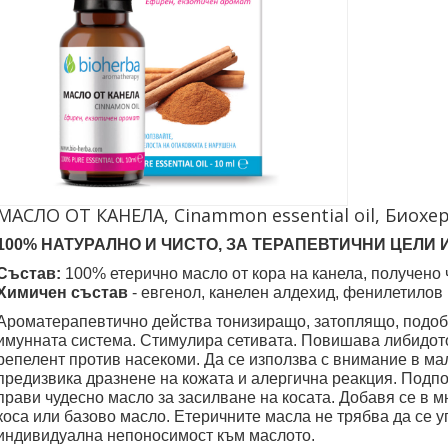
МАСЛО ОТ КАНЕЛА, Cinammon essential oil, Биохе
100% НАТУРАЛНО И ЧИСТО, ЗА ТЕРАПЕВТИЧНИ ЦЕЛИ 
Състав:
100% етерично масло от кора на канела, получено
Химичен състав
- евгенол, канелен алдехид, фенилетилов 
Ароматерапевтично действа тонизиращо, затоплящо, подо
имунната система. Стимулира сетивата. Повишава либидото
репелент против насекоми. Да се използва с внимание в ма
предизвика дразнене на кожата и алергична реакция. Подпо
прави чудесно масло за засилване на косата. Добавя се в 
коса или базово масло. Етеричните масла не трябва да се у
индивидуална непоносимост към маслото.