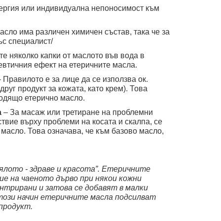
алергия или индивидуална непоносимост към
асло има различен химичен състав, така че за
ъс специалист/
те няколко капки от маслото във вода в
втичния ефект на етеричните масла.
- Правилото е за лице да се използва ок.
руг продукт за кожата, като крем). Това
ходящо етерично масло.
а
– За масаж или третиране на проблемни
ствие върху проблеми на косата и скалпа, се
масло. Това означава, че към базово масло,
тялото - здраве и красота”. Етеричните
ие на чаеното дърво при някои кожни
ентрирани и затова се добавят в малки
 този начин етеричните масла подсилват
продукт.