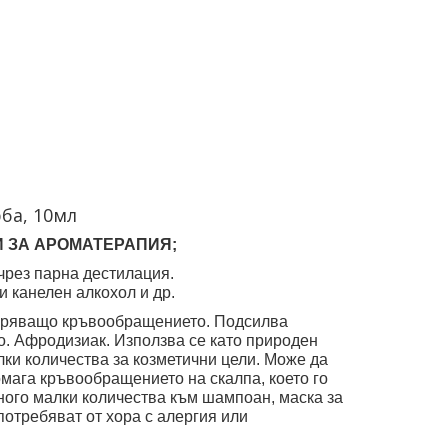
рба, 10мл
И ЗА АРОМАТЕРАПИЯ;
 чрез парна дестилация.
и канелен алкохол и др.
бряващо кръвообращението. Подсилва
. Афродизиак. Използва се като природен
лки количества за козметични цели. Може да
мага кръвообращението на скалпа, което го
много малки количества към шампоан, маска за
потребяват от хора с алергия или