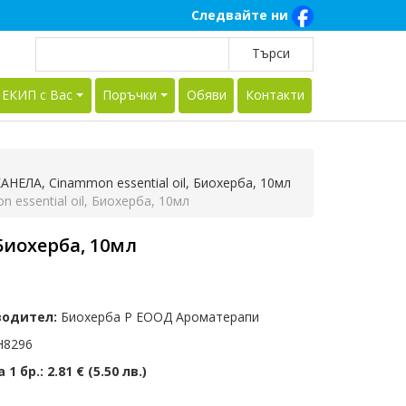
Следвайте ни
 ЕКИП с Вас
Поръчки
Обяви
Контакти
НЕЛА, Cinammon essential oil, Биохерба, 10мл
essential oil, Биохерба, 10мл
Биохерба, 10мл
водител:
Биохерба Р ЕООД Ароматерапи
8296
 1 бр.:
2.81 € (5.50 лв.)