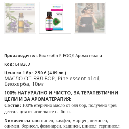
Производител:
Биохерба Р ЕООД Ароматерапи
Код:
BH8203
Цена за 1 бр.:
2.50 € (4.89 лв.)
МАСЛО ОТ БЯЛ БОР, Pine essential oil,
Биохерба, 10мл
100% НАТУРАЛНО И ЧИСТО, ЗА ТЕРАПЕВТИЧНИ
ЦЕЛИ И ЗА АРОМАТЕРАПИЯ;
Състав:
100% етерично масло от бял бор, получено чрез
дестилация от игличките на бора.
Химичен състав:
пинен, камфен, мирцен, лимонен,
оцимен, борнеол, феландрен, кадинен, цинеол, терпинеол,