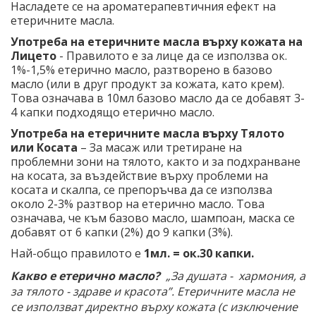
Насладете се на ароматерапевтичния ефект на
етеричните масла.
Употреба на етеричните масла върху кожата на
Лицето
- Правилото е за лице да се използва ок.
1%-1,5% етерично масло, разтворено в базово
масло (или в друг продукт за кожата, като крем).
Това означава в 10мл базово масло да се добавят 3-
4 капки подходящо етерично масло.
Употреба на етеричните масла върху Тялото
или Косата
– За масаж или третиране на
проблемни зони на тялото, както и за подхранване
на косата, за въздействие върху проблеми на
косата и скалпа, се препоръчва да се използва
около 2-3% разтвор на етерично масло. Това
означава, че към базово масло, шампоан, маска се
добавят от 6 капки (2%) до 9 капки (3%).
Най-общо правилото е
1мл. = ок.30 капки.
Какво е етерично масло?
„За душата - хармония, а
за тялото - здраве и красота”. Етеричните масла не
се използват директно върху кожата (с изключение