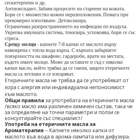
сескитерпени и др.
Антиоксидант. Забавя процесите на стареене на кожата.
Бори се с множество кожни неразположения. Помага при
прекомерно изпотяване. Детоксикира.
Ограничава разпространението на инфекции по въздуха.
Укрепва имунната система, тонизира, успокоява, бори се със
стреса.
Срещу молци
- капнете 7-8 капки от маслото върху
намокрена с топла вода кърпа. С кърпата забършете
повърхността на шкафове, гардероби, врати на местата,
където имате молци. Може да оставите и съд с няколко
капки масло, който трябва да се сменя, защото етеричните
масла са летливи и се изпаряват.
Етеричните масла не трябва да се употребяват от
хора с алергия или индивидуална непоносимост
към маслото.
Общи правила
за употребата на етеричните масла
/всяко масло има различен химичен състав, така че
за определяне на точни параметри и ползи се
консултирайте със специалист/
Употреба на етеричните масла за
Ароматерапия
– Капнете няколко капки от
маслото във вода в арома-лампата или дифузера.