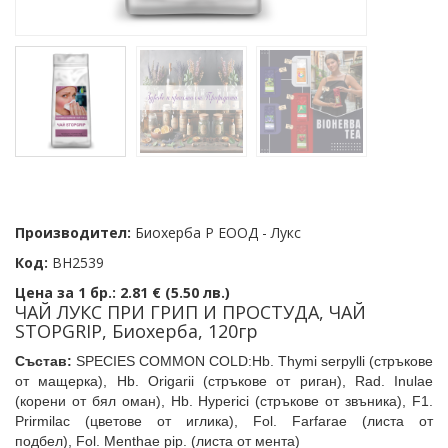
Производител:
Биохерба Р ЕООД - Лукс
Код:
BH2539
Цена за 1 бр.:
2.81 € (5.50 лв.)
ЧАЙ ЛУКС ПРИ ГРИП И ПРОСТУДА, ЧАЙ
STOPGRIP, Биохерба, 120гр
Състав:
SPECIES COMMON COLD:Hb. Thymi serpylli (стръкове
от мащерка),
Hb. Origarii (стръкове от риган),
Rad. Inulae
(корени от бял оман),
Hb. Hyperici (стръкове от звъника),
F1.
Prirmilac (цветове от иглика),
Fol. Farfarae (листа от
подбел),
Fol. Menthae pip. (листа от мента)