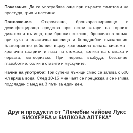
Показания
: Да се употребява още при първите симптоми на
простуда, грип и настинка.
Приложение:
Отхрачващо, бронхоразширяващо и
дезинфекциращо средство при остри катари на горните
дихателни пътища, при бронхит, коклюш, бронхиална астма,
при суха и еластична кашлица и белодробни възпаления.
Благоприятно действие върху храносмилателната система -
хронични гастрити и язва на стомаха, колики на стомаха и
червата, метеоризъм. При нервна възбуда, безсъние,
главоболие, болки в ставите и мускулите.
Начин на употреба:
Три супени лъжици смес се залива с 600
мл вряща вода. След 10-15 мин чаят се прецежда и се изпива
подсладен с мед на 3 пъти за един ден.
Други продукти от "Лечебни чайове Лукс
БИОХЕРБА и БИЛКОВА АПТЕКА"