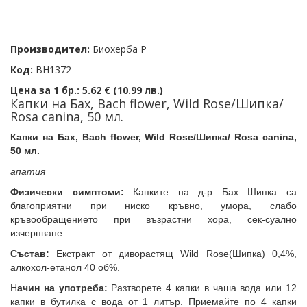
Производител:
Биохерба Р
Код:
BH1372
Цена за 1 бр.:
5.62 € (10.99 лв.)
Капки на Бах, Bach flower, Wild Rose/Шипка/
Rosa canina, 50 мл.
Капки на Бах, Bach flower, Wild Rose/Шипка/ Rosa canina,
50 мл.
апатия
Физически симптоми:
Капките на д-р Бах Шипка са
благоприятни при ниско кръвно, умора, слабо
кръвообращението при възрастни хора, сек-суално
изчерпване.
Състав:
Екстракт от диворастящ Wild Rose(Шипка) 0,4%,
алкохол-етанол 40 об%.
Н
ачин на употреба:
Разтворете 4 капки в чаша вода или 12
капки в бутилка с вода от 1 литър. Приемайте по 4 капки