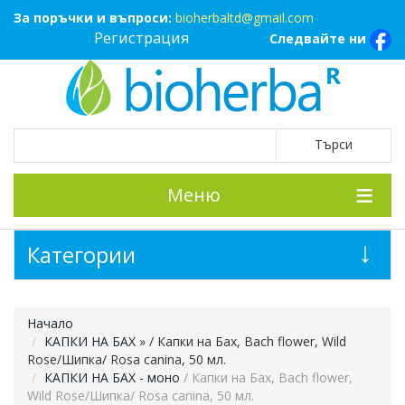
За поръчки и въпроси:
bioherbaltd@gmail.com
Регистрация
Следвайте ни
Меню
Категории
Начало
КАПКИ НА БАХ
»
/ Капки на Бах, Bach flower, Wild
Rose/Шипка/ Rosa canina, 50 мл.
КАПКИ НА БАХ - моно
/ Капки на Бах, Bach flower,
Wild Rose/Шипка/ Rosa canina, 50 мл.