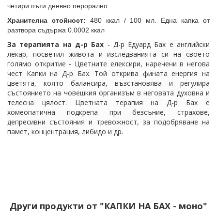
четири пъти дневно перорално.
Хранителна стойност:
480 ккал / 100 мл. Една капка от
разтвора съдържа 0.0002 ккал
За терапията на д-р Бах
- Д
-р Едуард Бах е английски
лекар, посветил живота и изследванията си на своето
голямо откритие - Цветните елексири, наречени в негова
чест Капки на Д-р Бах. Той открива фината е
нергия на
цветята, която балансира, възстановява
и регулира
състоянието на човешкия организъм в неговата духовна и
телесна цялост. Цветната терапия на Д-р Бах е
хомеопатична подкрепа при безсъние, страхове,
депресивни състояния и тревожност, за подобряване на
памет, концентрация, либидо и др.
Други продукти от "КАПКИ НА БАХ - моно"