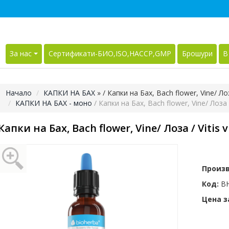
За нас
Сертификати-БИО,ISO,HACCP,GMP
Брошури
В
Начало
КАПКИ НА БАХ
»
/ Капки на Бах, Bach flower, Vine/ Лоза
КАПКИ НА БАХ - моно
/ Капки на Бах, Bach flower, Vine/ Лоза / 
Капки на Бах, Bach flower, Vine/ Лоза / Vitis v
Произ
Код:
BH
Цена за