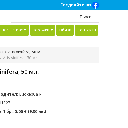
Следвайте ни
 ЕКИП с Вас
Поръчки
Обяви
Контакти
 / Vitis vinifera, 50 мл.
Vitis vinifera, 50 мл.
inifera, 50 мл.
водител:
Биохерба Р
1327
 1 бр.:
5.06 € (9.90 лв.)