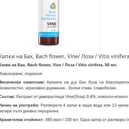
Капки на Бах, Bach flower, Vine/ Лоза / Vitis vinifera
Капки на Бах, Bach flower, Vine / Лоза / Vitis vinifera, 50 мл.
доминиране, тирания
Физически симптоми:
Капките на д-р Бах Лоза са
благоприят
безмилостно, агресивно държание , болни стави, главоболие.
Състав:
Екстракт от диворастяща Vine(Лоза) 0,4%, алкохол-етанол
Начин на употреба:
Разтворете 4 капки в чаша вода или 12 капки
четири пъти дневно перорално.
Хранителна стойност:
480 ккал / 100 мл. Една капка от разтвора 