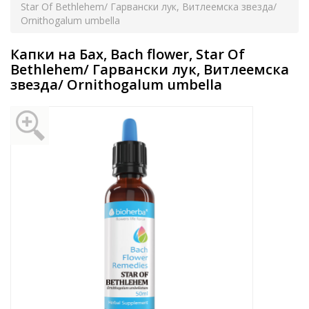
Star Of Bethlehem/ Гарвански лук, Витлеемска звезда/
Ornithogalum umbella
Капки на Бах, Bach flower, Star Of
Bethlehem/ Гарвански лук, Витлеемска
звезда/ Ornithogalum umbella