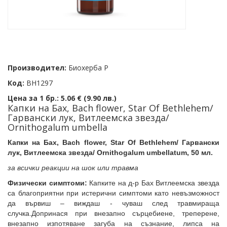
Производител:
Биохерба Р
Код:
BH1297
Цена за 1 бр.:
5.06 € (9.90 лв.)
Капки на Бах, Bach flower, Star Of Bethlehem/
Гарвански лук, Витлеемска звезда/
Ornithogalum umbella
Капки на Бах, Bach flower, Star Of Bethlehem/ Гарвански
лук, Витлеемска звезда/ Ornithogalum umbellatum, 50 мл.
за всички реакции на шок или травма
Физически симптоми:
Капките на д-р Бах Витлеемска звезда
са
благоприятни при истерични симптоми като невъзможност
да вървиш – виждаш - чуваш след травмираща
случка.Допринася при внезапно сърцебиене, треперене,
внезапно изпотяване загуба на съзнание, липса на