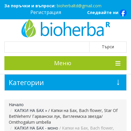
За поръчки и въпроси:
bioherbaltd@gmail.com
Регистрация
Следвайте ни
Меню
Категории
Начало
КАПКИ НА БАХ
»
/ Капки на Бах, Bach flower, Star Of
Bethlehem/ Гарвански лук, Витлеемска звезда/
Ornithogalum umbella
КАПКИ НА БАХ - моно
/ Капки на Бах, Bach flower,