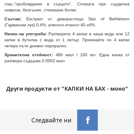
глас,”пробождания в сърцето”. Спомага при сърдечна
невроза, безсъние, стомашни болки.
Състав:
Екстракт от диворастяща Star of Bethlehem
(Гарвански лук) 0,4%, алкохол-етанол 40 об%.
Начин на употреба:
Разтворете 4 капки в чаша вода или 12
капки в бутилка с вода от 1 литър. Приемайте по 4 капки
четири пъти дневно перорално.
Хранителна стойност:
480 ккал / 100 мл. Една капка от
разтвора съдържа 0.0002 ккал
Други продукти от "КАПКИ НА БАХ - моно"
Следвайте ни