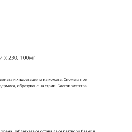
 х 230, 100мг
вината и хидратацията на кожата. Спомага при
дермиса, образуване на стрии. Благоприятства
рана. Таблетката се оставя да се разтвори бавно в