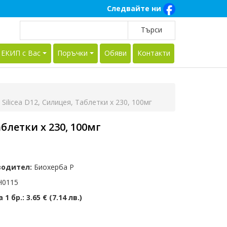
Следвайте ни
 ЕКИП с Вас
Поръчки
Обяви
Контакти
ilicea D12, Силицея, Таблетки х 230, 100мг
блетки х 230, 100мг
водител:
Биохерба Р
0115
 1 бр.:
3.65 € (7.14 лв.)