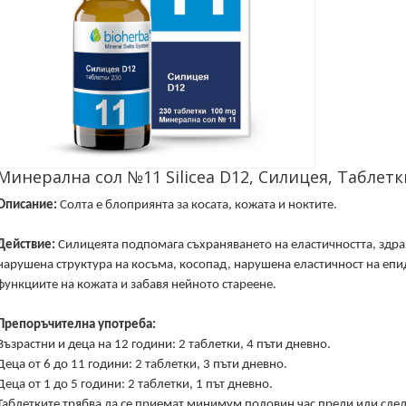
Минерална сол №11 Silicea D12, Силицея, Таблетки
Описание:
Солта e блоприянта за косата, кожата и ноктите.
Действие:
Силицеята подпомага съхраняването на еластичността, здра
нарушена структура на косъма, косопад, нарушена еластичност на епи
функциите на кожата и забавя нейното стареене.
Препоръчителна употреба:
Възрастни и деца на 12 години: 2 таблетки, 4 пъти дневно.
Деца от 6 до 11 години: 2 таблетки, 3 пъти дневно.
Деца от 1 до 5 години: 2 таблетки, 1 път дневно.
Таблетките трябва да се приемат минимум половин час преди или след х