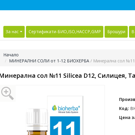
За нас
Сертификати-БИО,ISO,HACCP,GMP
Брошури
В
Начало
МИНЕРАЛНИ СОЛИ от 1-12 БИОХЕРБА
/ Минерална сол №11 S
Минерална сол №11 Silicea D12, Силицея, Та
Произ
Код:
BH
Цена за