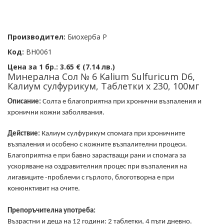
Производител:
Биохерба Р
Код:
BH0061
Цена за 1 бр.:
3.65 € (7.14 лв.)
Минерална Сол № 6 Kalium Sulfuricum D6,
Калиум сулфурикум, Таблетки х 230, 100мг
Описание:
Солта е благоприятна при хронични възпаления и
хронични кожни заболявания.
Действие:
Калиум сулфурикум спомага при хроничните
възпаления и особено с кожните възпалителни процеси.
Благоприятна е при бавно зарастващи рани и спомага за
ускоряване на оздравителния процес при възпаления на
лигавиците -проблеми с гърлото, блоготворна е при
конюнктивит на очите.
Препоръчителна употреба:
Възрастни и деца на 12 години: 2 таблетки, 4 пъти дневно.