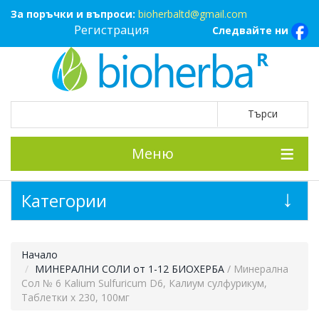
За поръчки и въпроси:
bioherbaltd@gmail.com
Регистрация
Следвайте ни
Меню
Категории
Начало
МИНЕРАЛНИ СОЛИ от 1-12 БИОХЕРБА
/ Минерална
Сол № 6 Kalium Sulfuricum D6, Калиум сулфурикум,
Таблетки х 230, 100мг