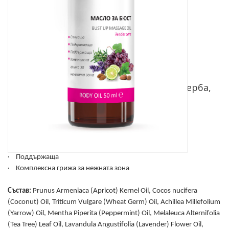
Производител:
Биохерба Р
Код:
BH0962
Цена за 1 бр.:
3.65 € (7.14 лв.)
МАСЛО ЗА БЮСТ, от чисти масла, Биохерба,
50мл
КОЗМЕТИЧНО СРЕДСТВО С ВИСОКО КАЧЕСТВО
· Стягаща
· Подхранваща
· Поддържаща
· Комплексна грижа за нежната зона
Състав:
Prunus Armeniaca (Apricot) Kernel Oil, Cocos nucifera
(Coconut) Oil, Triticum Vulgare (Wheat Germ) Oil, Achillea Millefolium
(Yarrow) Oil, Mentha Piperita (Peppermint) Oil, Melaleuca Alternifolia
(Tea Tree) Leaf Oil, Lavandula Angustifolia (Lavender) Flower Oil,