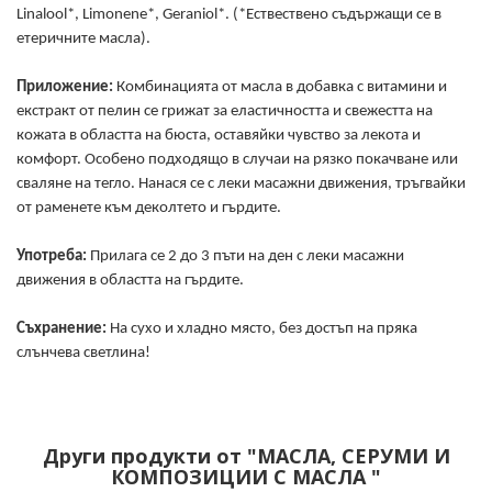
Linalool*, Limonene*, Geraniol*. (*Ествествено съдържащи се в
етеричните масла).
Приложение:
Комбинацията от масла в добавка с витамини и
екстракт от пелин се грижат за еластичността и свежестта на
кожата в областта на бюста, оставяйки чувство за лекота и
комфорт. Особено подходящо в случаи на рязко покачване или
сваляне на тегло. Нанася се с леки масажни движения, тръгвайки
от раменете към деколтето и гърдите.
Употреба:
Прилага се 2 до 3 пъти на ден с леки масажни
движения в областта на гърдите.
Съхранение:
На сухо и хладно място, без достъп на пряка
слънчева светлина!
Други продукти от "МАСЛА, СЕРУМИ И
КОМПОЗИЦИИ С МАСЛА "