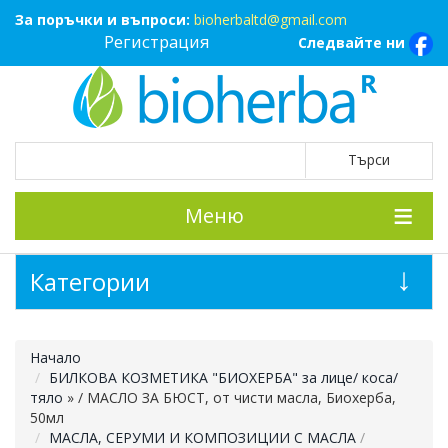
За поръчки и въпроси:
bioherbaltd@gmail.com
Регистрация
Следвайте ни
Меню
Категории
Начало
БИЛКОВА КОЗМЕТИКА "БИОХЕРБА" за лице/ коса/
тяло
»
/ МАСЛО ЗА БЮСТ, от чисти масла, Биохерба,
50мл
МАСЛА, СЕРУМИ И КОМПОЗИЦИИ С МАСЛА
/