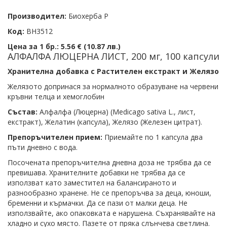
Производител:
Биохерба Р
Код:
BH3512
Цена за 1 бр.:
5.56 € (10.87 лв.)
АЛФАЛФА ЛЮЦЕРНА ЛИСТ, 200 мг, 100 капсули
Хранителна добавка с Растителен екстракт и Желязо
Желязото допринася за нормалното образуване на червени
кръвни телца и хемоглобин
Състав:
Алфалфа (Люцерна) (Medicago sativa L., лист,
екстракт), Желатин (капсула), Желязо (Железен цитрат).
Препоръчителен прием:
Приемайте по 1 капсула два
пъти дневно с вода.
Посочената препоръчителна дневна доза не трябва да се
превишава. Хранителните добавки не трябва да се
използват като заместител на балансираното и
разнообразно хранене. Не се препоръчва за деца, юноши,
бременни и кърмачки. Да се пази от малки деца. Не
използвайте, ако опаковката е нарушена. Съхранявайте на
хладно и сухо място. Пазете от пряка слънчева светлина.