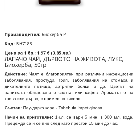
Производител:
Биохерба Р
Код:
BH7183
Цена за 1 бр.:
1.97 € (3.85 лв.)
ЛАПАЧО ЧАЙ, ДЪРВОТО НА ЖИВОТА, ЛУКС,
Биохерба, 50гр
Действие:
Чаят е благоприятен при различни инфекциозни
заболявания, простуди, грип, заболявания на стомаха и
дихателните пътища, артритни болки и др. Цветът на
напитката обикновено е светъл или кафяв. Ароматът е на
трева или дърво, с примес на кисело.
Състав
: Пау-дарко кора - Tabebuia impetiginosa
Начин на приготвяне:
1ч.л. се вари 5 мин. в 300 мл. вода.
Прецежда се и се пие след като престои 15 мин до час.