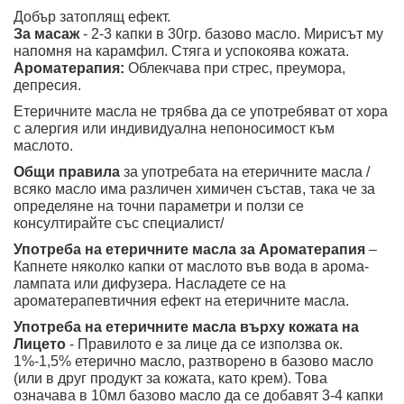
Добър затоплящ ефект.
За масаж
- 2-3 капки в 30гр. базово масло. Мирисът му
напомня на карамфил. Стяга и успокоява кожата.
Ароматерапия:
Облекчава при стрес, преумора,
депресия.
Етеричните масла не трябва да се употребяват от хора
с алергия или индивидуална непоносимост към
маслото.
Общи правила
за употребата на етеричните масла /
всяко масло има различен химичен състав, така че за
определяне на точни параметри и ползи се
консултирайте със специалист/
Употреба на етеричните масла за Ароматерапия
–
Капнете няколко капки от маслото във вода в арома-
лампата или дифузера. Насладете се на
ароматерапевтичния ефект на етеричните масла.
Употреба на етеричните масла върху кожата на
Лицето
- Правилото е за лице да се използва ок.
1%-1,5% етерично масло, разтворено в базово масло
(или в друг продукт за кожата, като крем). Това
означава в 10мл базово масло да се добавят 3-4 капки