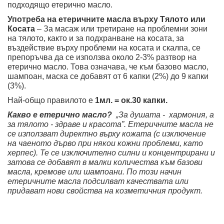
подходящо етерично масло.
Употреба на етеричните масла върху Тялото или
Косата
– За масаж или третиране на проблемни зони
на тялото, както и за подхранване на косата, за
въздействие върху проблеми на косата и скалпа, се
препоръчва да се използва около 2-3% разтвор на
етерично масло. Това означава, че към базово масло,
шампоан, маска се добавят от 6 капки (2%) до 9 капки
(3%).
Най-общо правилото е
1мл. = ок.30 капки.
Какво е етерично масло?
„За душата - хармония, а
за тялото - здраве и красота”. Етеричните масла не
се използват директно върху кожата (с изключение
на чаеното дърво при някои кожни проблеми, като
херпес). Те се изключително силни и концентрирани и
затова се добавят в малки количества към базови
масла, кремове или шампоани. По този начин
етеричните масла подсилват качествата или
придават нови свойства на козметичния продукт.