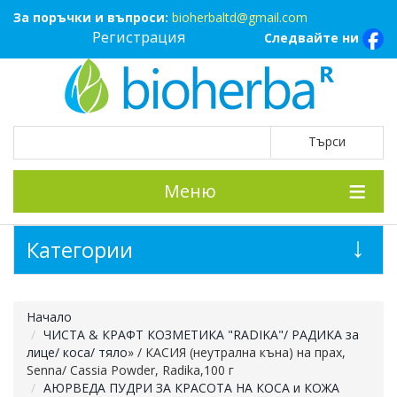
За поръчки и въпроси:
bioherbaltd@gmail.com
Регистрация
Следвайте ни
Меню
Категории
Начало
ЧИСТА & КРАФТ КОЗМЕТИКА "RADIKA"/ РАДИКА за
лице/ коса/ тяло
»
/ КАСИЯ (неутрална къна) на прах,
Senna/ Cassia Powder, Radika,100 г
АЮРВЕДА ПУДРИ ЗА КРАСОТА НА КОСА и КОЖА