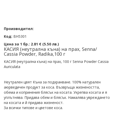
Производител:
Код:
BH5301
Цена за 1 бр.:
2.81 € (5.50 лв.)
КАСИЯ (неутрална къна) на прах, Senna/
Cassia Powder, Radika,100 г
КАСИЯ (неутрална къна) на прах, 100 г Senna Powder Cassia
Auriculata
Неутрален цвят Къна за подхранване. 100% натурален
аюрведичен продукт за коса. Възвръща жизнеността,
обема и копринения блясък на косата. Укрепва косата и я
уплътнява. Придава обем и блясък. Намалява увреждането
на косата и й придава жизненост.
За всички типове и цветове коса.