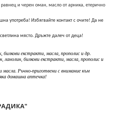
л равнец и черен оман, масло от арника, етерично
шна употреба! Избягвайте контакт с очите! Да не
 свeтлина място. Дръжте далеч от деца!
 билкови екстракти, масла, прополис и др.
 ланолин, билкови екстракти, масла, прополис и
и масла. Ръчно-приготвени с внимание към
сяка домашна аптечка!
РАДИКА"