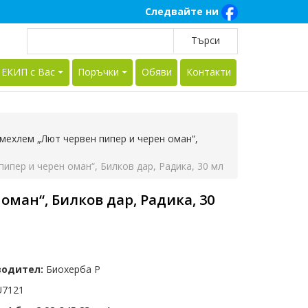
Следвайте ни
 ЕКИП с Вас
Поръчки
Обяви
Контакти
мехлем „Лют червен пипер и черен оман“,
ипер и черен оман“, Билков дар, Радика, 30 мл
оман“, Билков дар, Радика, 30
водител:
Биохерба Р
7121