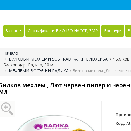
За нас
Сертификати-БИО,ISO,HACCP,GMP
Брошури
В
Начало
БИЛКОВИ МЕХЛЕМИ SOS "RADIKA" и "БИОХЕРБА"
»
/ Билков 
Билков дар, Радика, 30 мл
МЕХЛЕМИ ВОСЪЧНИ РАДИКА
/ Билков мехлем „Лют червен п
Билков мехлем „Лют червен пипер и черен 
мл
Произ
Код:
AU