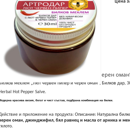
Цена за
Билков мехлем „Лют червен пипер и черен оман“,
Билков мехлем „Лют червен пипер и черен оман“, Билков дар,
3
Herbal Hot Pepper Salve.
Модерна красива визия, богат и чист състав, подбрана комбинация на билки.
Действие и приложение на продукта:
Описание: Натурална билко
черен оман, джинджифил, бял равнец и масла от арника и ме
тялото.