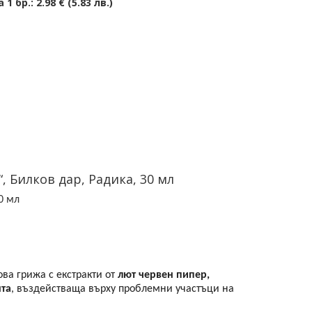
 1 бр.:
2.98 € (5.83 лв.)
 Билков дар, Радика, 30 мл
0 мл
ва грижа с екстракти от
лют червен пипер,
нта
, въздействаща върху проблемни участъци на