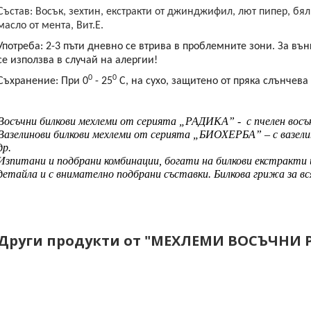
Състав: Восък, зехтин, екстракти от джинджифил, лют пипер, бя
масло от мента, Вит.Е.
Употреба:
2-3 пъти дневно се втрива в проблемните зони. За вън
се използва в случай на алергии!
0
0
Съхранение:
При 0
- 25
С, на сухо, защитено от пряка слънчева
Восъчни билкови мехлеми от серията „РАДИКА” - с пчелен восък,
Вазелинови билкови мехлеми от серията „БИОХЕРБА” – с вазелин,
др.
Изпитани и подбрани комбинации, богати на билкови екстракти 
детайла и с внимателно подбрани съставки. Билкова грижа за в
Други продукти от "МЕХЛЕМИ ВОСЪЧНИ 