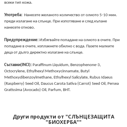
всеки тип кожа.
Употреба:
Нанесете желаното количество от олиото 5-10 мин.
преди излагане на слънце. При изпотяване и след къпане
нанесете отново.
Предупреждение:
Избягвайте попадане на олиото в очите. При
попадане в очите, изплакнете обилно с вода. Пазете малките
деца от дълго директно излагане на слънце.
Съставки(INCI):
Paraffinum Liquidum, Benzophenone-3,
Octocrylene, Ethylhexyl Methoxycinnamate, Butyl
Methoxydibenzoylmethane, Ethylhexyl Salicylate, Rubus Idaeus
(Raspberry) Seed Oil, Daucus Carota Sativa (Carrot) Seed Oil, Persea
Gratissima (Avocado) Oil, Parfum, BHT.
Други продукти от "СЛЪНЦЕЗАЩИТА
"БИОХЕРБА""