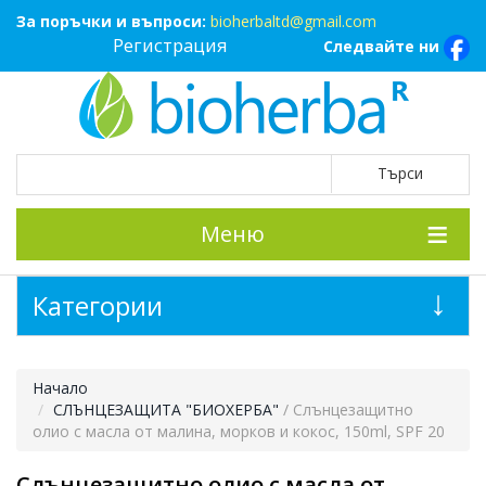
За поръчки и въпроси:
bioherbaltd@gmail.com
Регистрация
Следвайте ни
Меню
Категории
Начало
СЛЪНЦЕЗАЩИТА "БИОХЕРБА"
/ Слънцезащитно
олио с масла от малина, морков и кокос, 150ml, SPF 20
Слънцезащитно олио с масла от