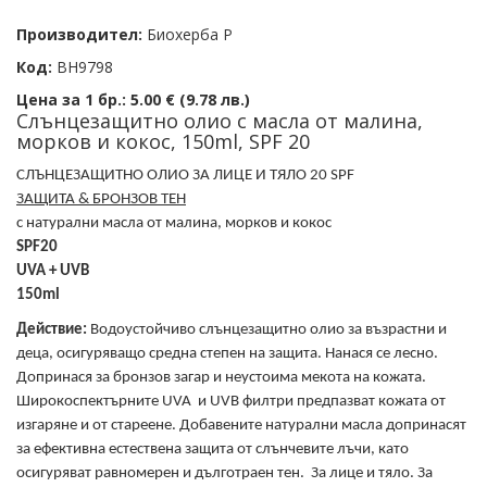
Производител:
Биохерба Р
Код:
BH9798
Цена за 1 бр.:
5.00 € (9.78 лв.)
Слънцезащитно олио с масла от малина,
морков и кокос, 150ml, SPF 20
СЛЪНЦЕЗАЩИТНО ОЛИО ЗА ЛИЦЕ И ТЯЛО 20 SPF
ЗАЩИТА & БРОНЗОВ ТЕН
с натурални масла от
малина, морков и кокос
SPF20
UVA + UVB
150ml
Действие:
Водоустойчивo слънцезащитно олио за възрастни и
деца, осигуряващо средна степен на защита. Нанася се лесно.
Допринася за бронзов загар и неустоима мекота на кожата.
Широкоспектърните UVA и UVB филтри предпазват кожата от
изгаряне и от стареене. Добавените натурални масла допринасят
за ефективна естествена защита от слънчевите лъчи, като
осигуряват равномерен и дълготраен тен. За лице и тяло. За