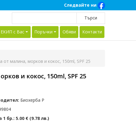
Следвайте ни
 ЕКИП с Вас
Поръчки
Обяви
Контакти
 от малина, морков и кокос, 150ml, SPF 25
ков и кокос, 150ml, SPF 25
водител:
Биохерба Р
9804
 1 бр.:
5.00 € (9.78 лв.)