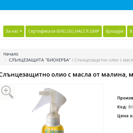
За нас
Сертификати-БИО,ISO,HACCP,GMP
Брошури
В
Начало
СЛЪНЦЕЗАЩИТА "БИОХЕРБА"
/ Слънцезащитно олио с масла
Слънцезащитно олио с масла от малина, мор
Произ
Код:
BH
Цена за