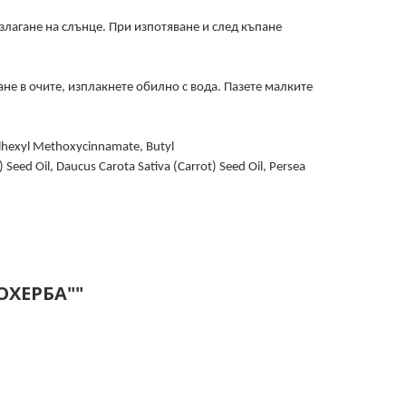
лагане на слънце. При изпотяване и след къпане
не в очите, изплакнете обилно с вода. Пазете малките
lhexyl Methoxycinnamate, Butyl
Seed Oil, Daucus Carota Sativa (Carrot) Seed Oil, Persea
ОХЕРБА""