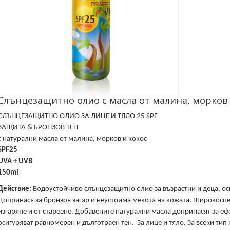
Слънцезащитно олио с масла от малина, морков и
СЛЪНЦЕЗАЩИТНО ОЛИО ЗА ЛИЦЕ И ТЯЛО 25 SPF
ЗАЩИТА & БРОНЗОВ ТЕН
с натурални масла от
малина, морков и кокос
SPF25
UVA + UVB
150ml
Действие:
Водоустойчивo слънцезащитно олио за възрастни и деца, оси
Допринася за бронзов загар и неустоима мекота на кожата. Широкосп
изгаряне и от стареене. Добавените натурални масла допринасят за еф
осигуряват равномерен и дълготраен тен. За лице и тяло. За всеки тип