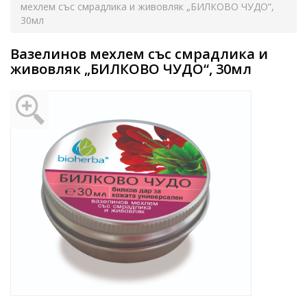
мехлем със смрадлика и живовляк „БИЛКОВО ЧУДО“,
30мл
Вазелинов мехлем със смрадлика и
живовляк „БИЛКОВО ЧУДО“, 30мл