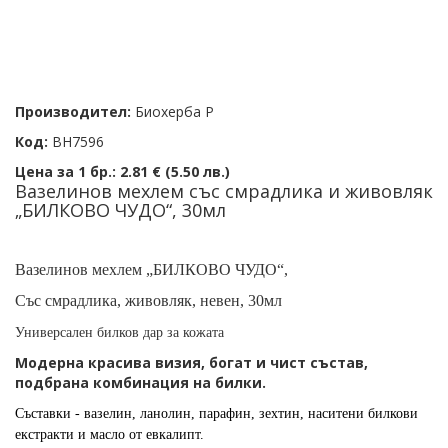
Производител:
Биохерба Р
Код:
BH7596
Цена за 1 бр.:
2.81 € (5.50 лв.)
Вазелинов мехлем със смрадлика и живовляк
„БИЛКОВО ЧУДО“, 30мл
Вазелинов мехлем „БИЛКОВО ЧУДО“,
Със смрадлика, живовляк, невен, 30мл
Универсален билков дар за кожата
Модерна красива визия, богат и чист състав,
подбрана комбинация на билки.
Съставки - вазелин, ланолин, парафин, зехтин, наситени билкови
екстракти и масло от евкалипт.