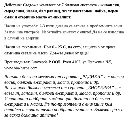
Действие: Съдържа комплекс от 7 билкови екстракта -
живовляк,
смрадлика, невен, бял равнец, жълт кантарион, лайка, черен
оман и етерично масло от евкалипт.
Начин на употреба: 2-3 пъти дневно се втрива в проблемните зони.
За външна употреба! Избягвайте контакт с очите! Да не се използва
в случай на алергии!
Начин на съхранение: При 0 - 25 С, на сухо, защитено от пряка
слънчева светлина място. Дръжте далеч от деца!
Производител: Биохерба Р ООД, Руен 4102, ул.Църковна №5,
www.bio-herba.com
Восъчни билкови мехлеми от серията „РАДИКА” - с пчелен
восък, билкови екстракти, масла, прополис и др.
Вазелинови билкови мехлеми от серията „БИОХЕРБА” – с
вазелин, ланолин, билкови екстракти, масла, прополис и др.
Изпитани и подбрани комбинации, богати на билкови
екстракти и масла. Ръчно-приготвени с внимание към
детайла и с внимателно подбрани съставки. Билкова грижа
за всяка домашна аптечка!