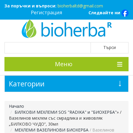
За поръчки и въпроси:
bioherbaltd@gmail.com
Регистрация
Следвайте ни
Меню
Категории
Начало
БИЛКОВИ МЕХЛЕМИ SOS "RADIKA" и "БИОХЕРБА"
»
/
Вазелинов мехлем със смрадлика и живовляк
„БИЛКОВО ЧУДО“, 30мл
МЕХЛЕМИ ВАЗЕЛИНОВИ БИОХЕРБА
/ Вазелинов