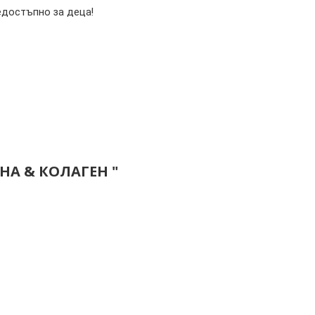
едостъпно за деца!
НА & КОЛАГЕН "