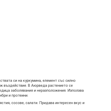
ствата си на куркумина, елемент със силно
дж въздействие. В Аюрведа растението се
редица заболявания и неразположения. Използва
ибри и протеини.
ястия, сосове, салати. Придава интересен вкус и