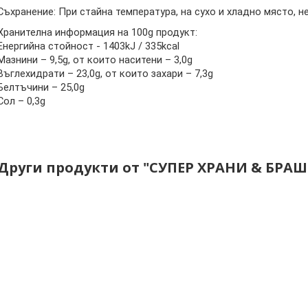
Съхранение: При стайна температура, на сухо и хладно място, н
Хранителна информация на 100g продукт:
Енергийна стойност - 1403kJ / 335kcal
Мазнини – 9,5g, от които наситени – 3,0g
Въглехидрати – 23,0g, от които захари – 7,3g
Белтъчини – 25,0g
Сол – 0,3g
Други продукти от "СУПЕР ХРАНИ & БРАШ