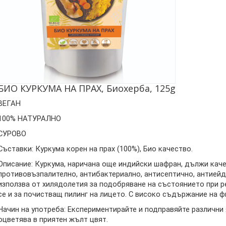
БИО КУРКУМА НА ПРАХ, Биохерба, 125g
ВЕГАН
100% НАТУРАЛНО
СУРОВО
Съставки: Куркума корен на прах (100%), Био качество.
Описание: Куркума, наричана още индийски шафран, дължи каче
противовъзпалително, антибактериално, антисептично, антией
използва от хилядолетия за подобряване на състоянието при 
се и за почистващ пилинг на лицето. С високо съдържание на ф
Начин на употреба: Експериментирайте и подправяйте различни 
оцветява в приятен жълт цвят.