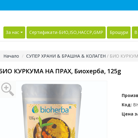
За нас
Сертификати-БИО,ISO,HACCP,GMP
Брошури
В
Начало
СУПЕР ХРАНИ & БРАШНА & КОЛАГЕН
/ БИО КУРКУМ
БИО КУРКУМА НА ПРАХ, Биохерба, 125g
Произ
Код:
BH
Цена за