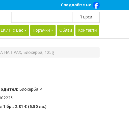
Следвайте ни
 ЕКИП с Вас
Поръчки
Обяви
Контакти
А НА ПРАХ, Биохерба, 125g
водител:
Биохерба Р
02225
 1 бр.:
2.81 € (5.50 лв.)