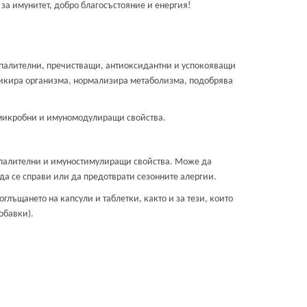
 за имунитет, добро благосъстояние и енергия!
алителни, пречистващи, антиоксидантни и успокояващи
ксикира организма, нормализира метаболизма, подобрява
микробни и имуномодулиращи свойства.
зпалителни и имуностимулиращи свойства. Може да
 да се справи или да предотврати сезонните алергии.
глъщането на капсули и таблетки, както и за тези, които
обавки).