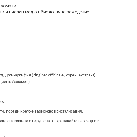
 аромати
ти и пчелен мед от биологично земеделие
, Джинджифил (Zingiber officinale, корен, екстракт),
(цианкобаламин).
го.
нти, поради което е възможно кристализация.
ако опаковката е нарушена. Съхранявайте на хладно и