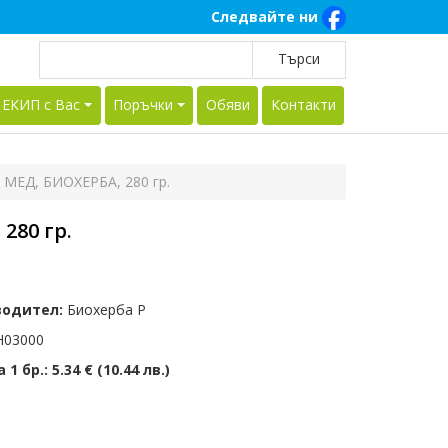
Следвайте ни
 ЕКИП с Вас
Поръчки
Обяви
Контакти
МЕД, БИОХЕРБА, 280 гр.
280 гр.
водител:
Биохерба Р
03000
 1 бр.:
5.34 € (10.44 лв.)