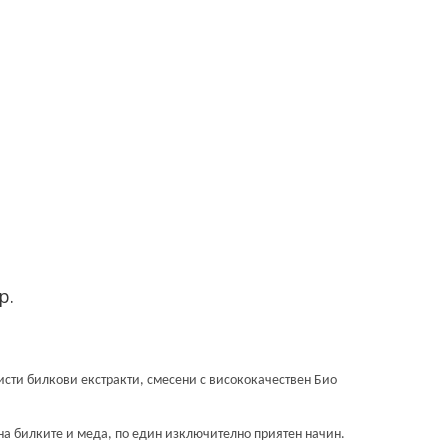
р.
чисти билкови екстракти, смесени с висококачествен Био
 на билките и меда, по един изключително приятен начин.