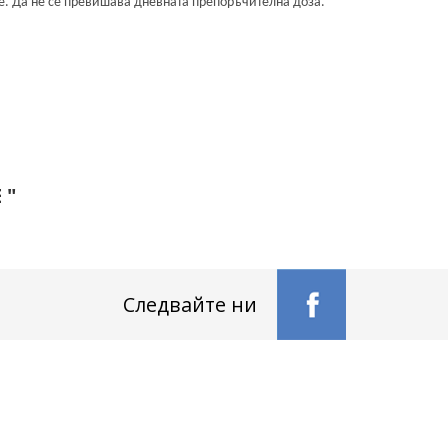
не. Да не се превишава дневната препоръчителна доза.
 "
Следвайте ни