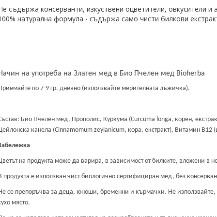
Не съдържа консерванти, изкуствени оцветители, овкусители и
100% натурална формула - съдържа само чисти билкови екстрак
Начин на употреба на
Златен мед в Био Пчелен мед
Bioherba
Приемайте по 7-9 гр. дневно (използвайте мерителната лъжичка).
Състав: Био Пчелен мед, Прополис, Куркума (Curcuma longa, корен, екстракт)
Цейлонска канела (Cinnamomum zeylanicum, кора, екстракт), Витамин В12 
Забележка
Цветът на продуктa може да варира, в зависимост от билките, вложени в не
В продукта е използван чист биологично сертифициран мед, без консерва
Не се препоръчва за деца, юноши, бременни и кърмачки. Не използвайте, 
сухо място.