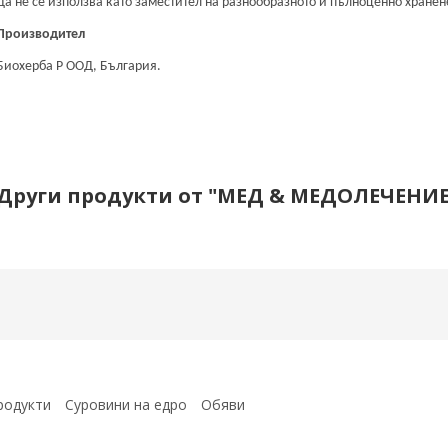
Да не се използва като заместител на разнообразното и пълноценно хране
Производител
Биохерба Р ООД, България.
Други продукти от "МЕД & МЕДОЛЕЧЕНИЕ
родукти
Суровини на едро
Обяви