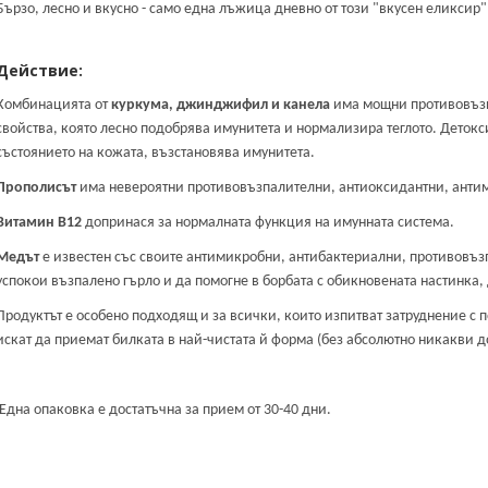
Бързо, лесно и вкусно - само една лъжица дневно от този "вкусен еликсир"
Действие:
Комбинацията от
куркума, джинджифил и канела
има мощни противовъзп
свойства, която лесно подобрява имунитета и нормализира теглото. Дето
състоянието на кожата, възстановява имунитета.
Прополисът
има невероятни противовъзпалителни, антиоксидантни, анти
Витамин В12
допринася за нормалната функция на имунната система.
Медът
е известен със своите антимикробни, антибактериални, противовъ
успокои възпалено гърло и да помогне в борбата с обикновената настинка,
Продуктът е особено подходящ и за всички, които изпитват затруднение с по
искат да приемат билката в най-чистата й форма (без абсолютно никакви д
Една опаковка е достатъчна за прием от 30-40 дни.