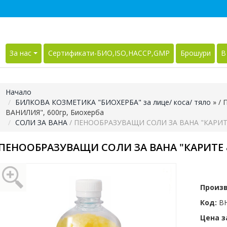
За нас
Сертификати-БИО,ISO,HACCP,GMP
Брошури
В
Начало
БИЛКОВА КОЗМЕТИКА "БИОХЕРБА" за лице/ коса/ тяло
»
/ 
ВАНИЛИЯ", 600гр, Биохерба
СОЛИ ЗА ВАНА
/ ПЕНООБРАЗУВАЩИ СОЛИ ЗА ВАНА "КАРИТЕ 
ПЕНООБРАЗУВАЩИ СОЛИ ЗА ВАНА "КАРИТЕ &
Произ
Код:
BH
Цена за