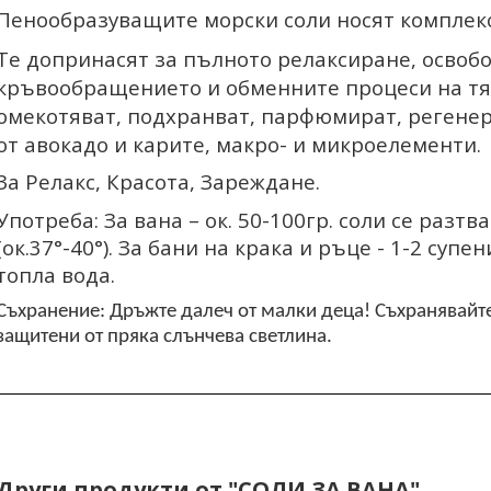
Пенообразуващите морски соли носят комплексн
Те допринасят за пълното релаксиране, освобо
кръвообращението и обменните процеси на тял
омекотяват, подхранват, парфюмират, регенери
от авокадо и карите, макро- и микроелементи.
За Релакс, Красота, Зареждане.
Употреба: За вана – ок. 50-
10
0гр. соли се разтв
(ок.3
7
°-40°). За бани на крака и ръце - 1-2 суп
топла вода.
Съхранение: Дръжте далеч от малки деца! Съхранявайт
защитени от пряка слънчева светлина.
Други продукти от "СОЛИ ЗА ВАНА"