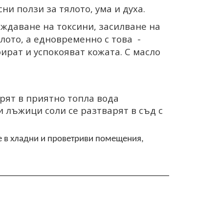
и ползи за тялото, ума и духа.
ждаване на токсини, засилване на
ото, а едновременно с това
-
рат и успокояват кожата. С масло
арят в приятно топла вода
ени лъжици соли се разтварят в съд с
е в хладни и проветриви помещения,