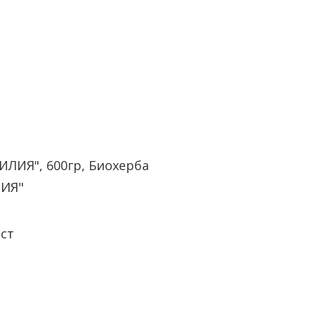
ЛИЯ", 600гр, Биохерба
ИЯ"
ст