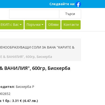
Следвайте ни
 ЕКИП с Вас
Поръчки
Обяви
Контакти
ПЕНООБРАЗУВАЩИ СОЛИ ЗА ВАНА "КАРИТЕ &
& ВАНИЛИЯ", 600гр, Биохерба
 ВАНИЛИЯ", 600гр, Биохерба
водител:
Биохерба Р
02652
 1 бр.:
3.31 € (6.47 лв.)