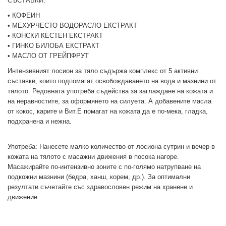
СЪСТАВКИ:
• КОФЕИН
• МЕХУРЧЕСТО ВОДОРАСЛО ЕКСТРАКТ
• КОНСКИ КЕСТЕН ЕКСТРАКТ
• ГИНКО БИЛОБА ЕКСТРАКТ
• МАСЛО ОТ ГРЕЙПФРУТ
Интензивният лосион за тяло съдържа комплекс от 5 активни
съставки, които подпомагат освобождаването на вода и мазнини от
тялото. Редовната употреба съдейства за заглаждане на кожата и
на неравностите, за оформянето на силуета. А добавените масла
от кокос, карите и Вит.Е помагат на кожата да е по-мека, гладка,
подхранена и нежна.
Употреба: Нанесете малко количество от лосиона сутрин и вечер в
кожата на тялото с масажни движения в посока нагоре.
Масажирайте по-интензивно зоните с по-голямо натрупване на
подкожни мазнини (бедра, ханш, корем, др.). За оптимални
резултати съчетайте със здравословен режим на хранене и
движение.