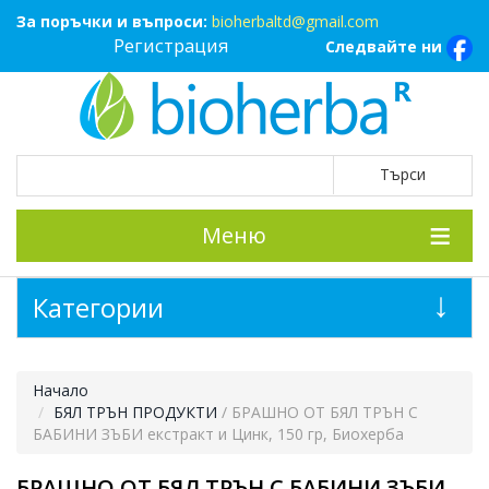
За поръчки и въпроси:
bioherbaltd@gmail.com
Регистрация
Следвайте ни
Меню
Категории
Начало
БЯЛ ТРЪН ПРОДУКТИ
/ БРАШНО ОТ БЯЛ ТРЪН С
БАБИНИ ЗЪБИ екстракт и Цинк, 150 гр, Биохерба
БРАШНО ОТ БЯЛ ТРЪН С БАБИНИ ЗЪБИ