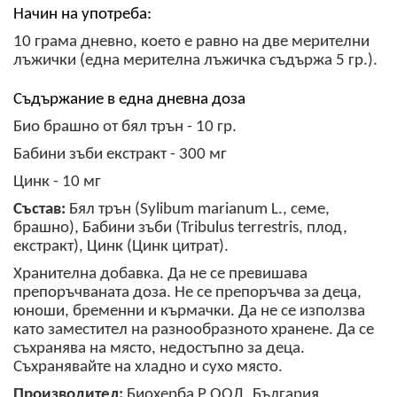
Начин на употреба:
10 грама дневно, което е равно на две мерителни
лъжички (една мерителна лъжичка съдържа 5 гр.).
Съдържание в една дневна доза
Био брашно от бял трън - 10 гр.
Бабини зъби екстракт - 300 мг
Цинк - 10 мг
Състав:
Бял трън (Sylibum marianum L., семе,
брашно), Бабини зъби (Tribulus terrestris, плод,
екстракт), Цинк (Цинк цитрат).
Хранителна добавка. Да не се превишава
препоръчваната доза. Не се препоръчва за деца,
юноши, бременни и кърмачки. Да не се използва
като заместител на разнообразното хранене. Да се ​​
съхранява на място, недостъпно за деца.
Съхранявайте на хладно и сухо място.
Производител:
Биохерба Р ООД, България