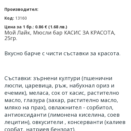
Производител:
Код:
13160
Цена за 1 бр.:
0.86 € (1.68 лв.)
Мой Лайк, Мюсли бар КАСИС ЗА КРАСОТА,
25гр.
Вкусно барче с чисти съставки за красота.
Съставки: зърнени култури (пшенични
люспи, царевица, ръж, набухнал ориз и
ечемик), меласа, сок от касис, растително
масло, глазура (захар, растително масло,
мляко на прах), овлажнител - сорбитол,
антиоксиданти (лимонена киселина, соев
лецитин), овкусители , консерванти (калиев
сорбат, натриев бензоат).