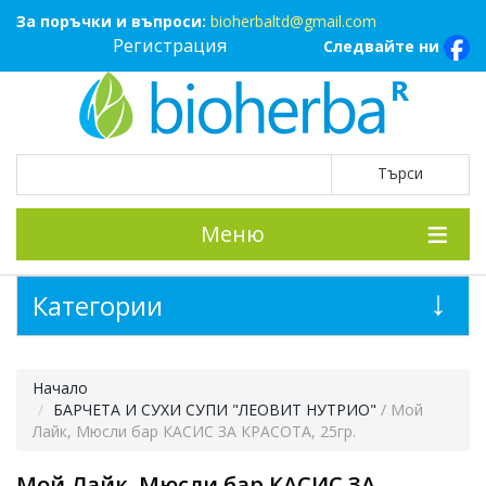
За поръчки и въпроси:
bioherbaltd@gmail.com
Регистрация
Следвайте ни
Меню
Категории
Начало
БАРЧЕТА И СУХИ СУПИ "ЛЕОВИТ НУТРИО"
/ Мой
Лайк, Мюсли бар КАСИС ЗА КРАСОТА, 25гр.
Мой Лайк, Мюсли бар КАСИС ЗА