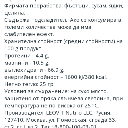
Фирмата преработва: фъстъци, сусам, ядки,
целина.
Съдържа подсладител.
Ако се консумира в
големи количества може да има
слабителен ефект.
Хранителна стойност (средни стойности) на
100 g продукт:
протеини - 4,4 g,
мазнини - 10,5 g,
въглехидрати - 66,9 g,
енергийна стойност – 1600 kJ/380 kcal.
Нетно тегло: 25 гр
Условия за съхранение: на сухо място,
защитено от пряка слънчева светлина, при
температура не по-висока от 25 °C.
Производител: LEOVIT Nutrio LLC, Русия,
127410, Москва, ул. Поморская, сграда 33,
ст.2, ст.I, ет.2, Тел.: 8-800-100-03-01