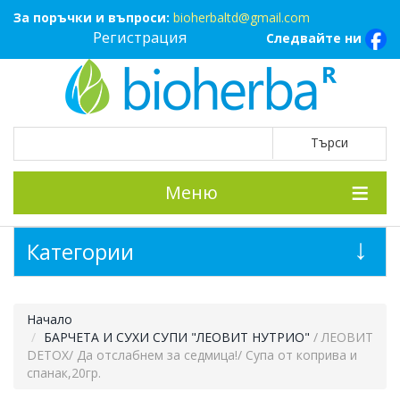
За поръчки и въпроси:
bioherbaltd@gmail.com
Регистрация
Следвайте ни
Меню
Категории
Начало
БАРЧЕТА И СУХИ СУПИ "ЛЕОВИТ НУТРИО"
/ ЛЕОВИТ
DETOX/ Да отслабнем за седмица!/ Супа от коприва и
спанак,20гр.