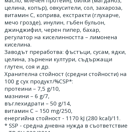
масло, млечен протеин), билки (магданоз,
целина, копър), овкусители, сол, захароза,
витамин С, коприва, екстракти (глухарче,
мечо грозде), инулин, гъбен бульон,
джинджифил, черен пипер, бахар,
регулатор на киселинността – лимонена
киселина.
Заводът преработва: фъстъци, сусам, ядки,
целина, зърнени култури, съдържащи
глутен, соя и др.
Хранителна стойност (средни стойности) на
100 g сух продукт/%CSP*:
протеини – 7,5 g/10,
мазнини – 6 g/7,
въглехидрати – 50 g/14,
витамин С – 150 mg/250,
енергийна стойност - 1170 kJ (280 kcal)/11.
* SSP - средна дневна нужда в съответствие