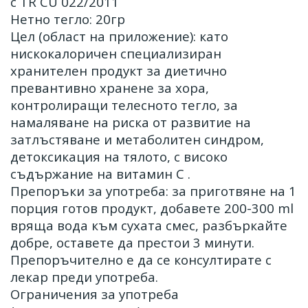
с TR CU 022/2011
Нетно тегло: 20гр
Цел (област на приложение): като
нискокалоричен специализиран
хранителен продукт за диетично
превантивно хранене за хора,
контролиращи телесното тегло, за
намаляване на риска от развитие на
затлъстяване и метаболитен синдром,
детоксикация на тялото, с високо
съдържание на витамин С .
Препоръки за употреба: за приготвяне на 1
порция готов продукт, добавете 200-300 ml
вряща вода към сухата смес, разбъркайте
добре, оставете да престои 3 минути.
Препоръчително е да се консултирате с
лекар преди употреба.
Ограничения за употреба