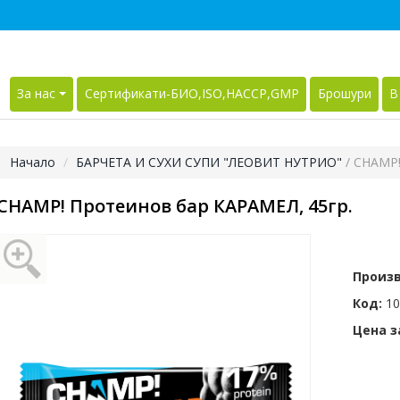
За нас
Сертификати-БИО,ISO,HACCP,GMP
Брошури
В
Начало
БАРЧЕТА И СУХИ СУПИ "ЛЕОВИТ НУТРИО"
/ CHAMP!
CHAMP! Протеинов бар КАРАМЕЛ, 45гр.
Произ
Код:
10
Цена за