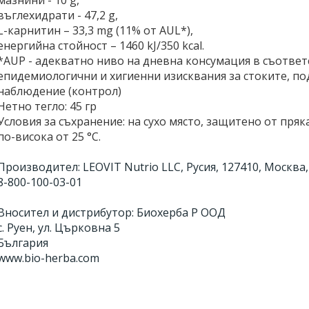
мазнини - 10 g,
въглехидрати - 47,2 g,
L-карнитин – 33,3 mg (11% от AUL*),
енергийна стойност – 1460 kJ/350 kcal.
*AUP - адекватно ниво на дневна консумация в съответ
епидемиологични и хигиенни изисквания за стоките, 
наблюдение (контрол)
Нетно тегло: 45 гр
Условия за съхранение: на сухо място, защитено от пря
по-висока от 25 °C.
Производител: LEOVIT Nutrio LLC, Русия, 127410, Москва, ул.
8-800-100-03-01
Вносител и дистрибутор: Биохерба Р ООД
с. Руен, ул. Църковна 5
България
www.bio-herba.com