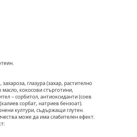
отеин.
, захароза, глазура (захар, растително
но масло, кокосови стърготини,
ител – сорбитол, антиоксиданти (соев
(калиев сорбат, натриев бензоат).
ърнени култури, съдържащи глутен.
ичества може да има слабителен ефект.
т: