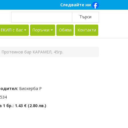
Следвайте ни
 ЕКИП с Вас
Поръчки
Обяви
Контакти
 Протеинов бар КАРАМЕЛ, 45гр.
водител:
Биохерба Р
534
 1 бр.:
1.43 € (2.80 лв.)