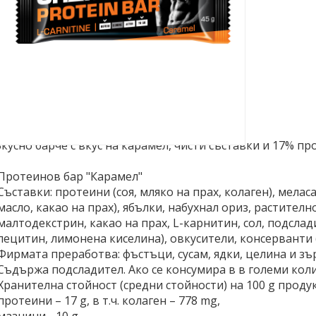
CHAMP! Протеинов бар КАРАМЕЛ, 45гр.
кусно барче с вкус на карамел, чисти съставки и 17% пр
Протеинов бар "Карамел"
Съставки: протеини (соя, мляко на прах, колаген), меласа
масло, какао на прах), ябълки, набухнал ориз, растител
малтодекстрин, какао на прах, L-карнитин, сол, подслад
лецитин, лимонена киселина), овкусители, консерванти 
Фирмата преработва: фъстъци, сусам, ядки, целина и з
Съдържа подсладител. Ако се консумира в в големи кол
Хранителна стойност (средни стойности) на 100 g продук
протеини – 17 g, в т.ч. колаген – 778 mg,