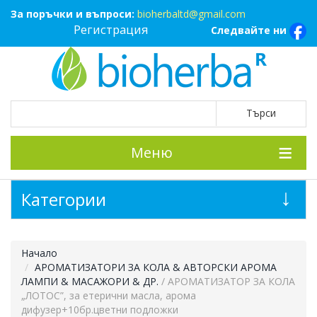
За поръчки и въпроси:
bioherbaltd@gmail.com
Регистрация
Следвайте ни
Меню
Категории
Начало
АРОМАТИЗАТОРИ ЗА КОЛА & АВТОРСКИ АРОМА
ЛАМПИ & МАСАЖОРИ & ДР.
/ АРОМАТИЗАТОР ЗА КОЛА
„ЛОТОС”, за етерични масла, арома
дифузер+10бр.цветни подложки