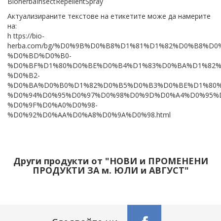
BioherbaInsectRepellentSpray
Актуализираните текстове на етикетите може да намерите
на:
h ttps://bio-
herba.com/bg/%D0%9B%D0%B8%D1%81%D1%82%D0%B8%D0
%D0%BD%D0%B0-
%D0%BF%D1%80%D0%BE%D0%B4%D1%83%D0%BA%D1%82%
%D0%B2-
%D0%BA%D0%B0%D1%82%D0%B5%D0%B3%D0%BE%D1%80%D
%D0%94%D0%95%D0%97%D0%98%D0%9D%D0%A4%D0%95%
%D0%9F%D0%A0%D0%98-
%D0%92%D0%AA%D0%A8%D0%9A%D0%98.html
Други продукти от "НОВИ и ПРОМЕНЕНИ
ПРОДУКТИ ЗА м. ЮЛИ и АВГУСТ"