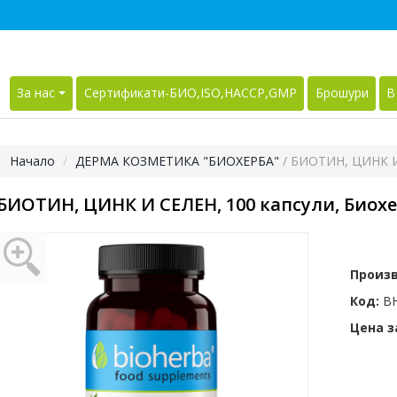
За нас
Сертификати-БИО,ISO,HACCP,GMP
Брошури
В
Начало
ДЕРМА КОЗМЕТИКА "БИОХЕРБА"
/ БИОТИН, ЦИНК И 
БИОТИН, ЦИНК И СЕЛЕН, 100 капсули, Биох
Произ
Код:
BH
Цена за