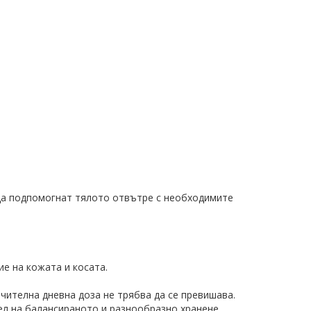
 да подпомогнат тялото отвътре с необходимите
е на кожата и косата.
чителна дневна доза не трябва да се превишава.
ел на балансираното и разнообразно хранене.