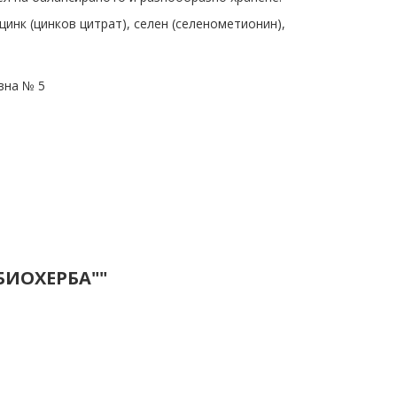
цинк (цинков цитрат), селен (селенометионин),
вна № 5
БИОХЕРБА""