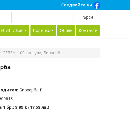
Следвайте ни
 ЕКИП с Вас
Поръчки
Обяви
Контакти
СЕЛЕН, 100 капсули, Биохерба
ерба
водител:
Биохерба Р
09613
 1 бр.:
8.99 € (17.58 лв.)