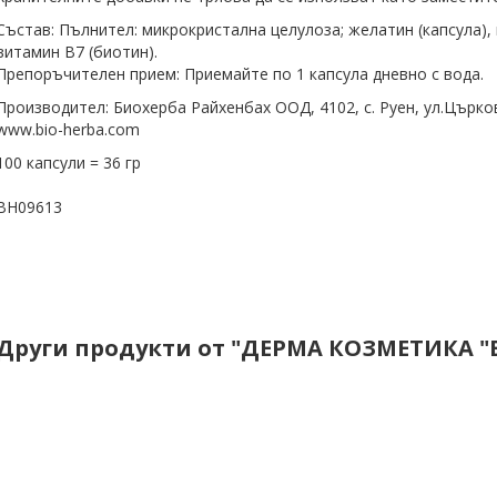
Състав: Пълнител: микрокристална целулоза; желатин (капсула), 
витамин В7 (биотин).
Препоръчителен прием: Приемайте по 1 капсула дневно с вода.
Производител: Биохерба Райхенбах ООД, 4102, с. Руен, ул.Църко
www.bio-herba.com
100 капсули = 36 гр
BH09613
Други продукти от "ДЕРМА КОЗМЕТИКА "