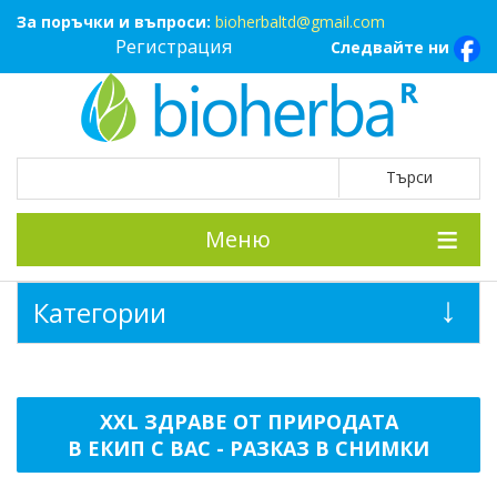
За поръчки и въпроси:
bioherbaltd@gmail.com
Регистрация
Следвайте ни
Меню
Категории
XXL ЗДРАВЕ ОТ ПРИРОДАТА
В ЕКИП С ВАС - РАЗКАЗ В СНИМКИ