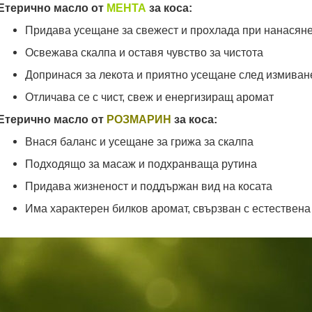
Етерично масло от
МЕНТА
за коса:
Придава усещане за свежест и прохлада при нанасян
Освежава скалпа и оставя чувство за чистота
Допринася за лекота и приятно усещане след измиван
Отличава се с чист, свеж и енергизиращ аромат
Етерично масло от
РОЗМАРИН
за коса:
Внася баланс и усещане за грижа за скалпа
Подходящо за масаж и подхранваща рутина
Придава жизненост и поддържан вид на косата
Има характерен билков аромат, свързван с естествена