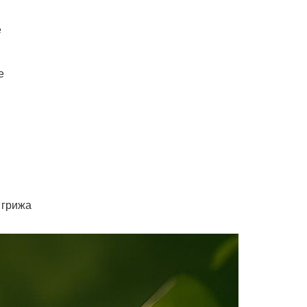
е
е
 грижа