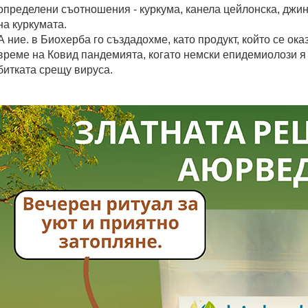
определени съотношения - куркума, канела цейлонска, джи
на куркумата.
А ние. в Биохерба го създадохме, като продукт, който се ока
време на Ковид пандемията, когато немски епидемиолози я
битката срещу вируса.