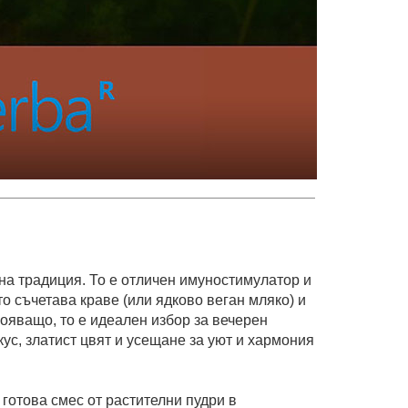
на традиция. То е отличен имуностимулатор и
то съчетава краве (или ядково веган мляко) и
ояващо, то е идеален избор за вечерен
кус, златист цвят и усещане за уют и хармония
 готова смес от растителни пудри в