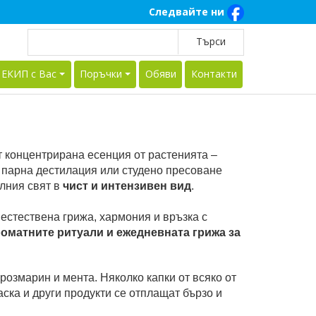
Следвайте ни
 ЕКИП с Вас
Поръчки
Обяви
Контакти
 концентрирана есенция от растенията –
з парна дестилация или студено пресоване
елния свят в
чист и интензивен вид
.
 естествена грижа, хармония и връзка с
роматните ритуали и ежедневната грижа за
розмарин и мента. Няколко капки от всяко от
аска и други продукти се отплащат бързо и