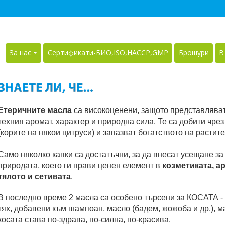
За нас
Сертификати-БИО,ISO,HACCP,GMP
Брошури
В
Етеричните масла
са високоценени, защото представляват
техния аромат, характер и природна сила. Те са добити чре
(корите на някои цитруси) и запазват богатството на растит
Само няколко капки са достатъчни, за да внесат усещане за
природата, което ги прави ценен елемент в
козметиката, а
тялото и сетивата
.
В последно време 2 масла са особено търсени за КОСАТА - 
тях, добавени към шампоан, масло (бадем, жожоба и др.), м
косата става по-здрава, по-силна, по-красива.