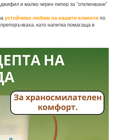
нджифил и малко черен пипер за "отключване"
за
устойчиво любим на нашите клиенти
по
 препоръчваха, като напитка помагаща в