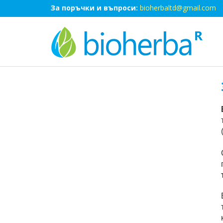
За поръчки и въпроси:
bioherbaltd@gmail.com